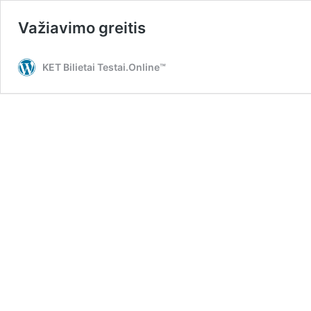
Važiavimo greitis
KET Bilietai Testai.Online™