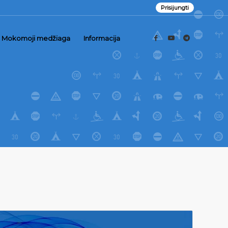
Prisijungti
Mokomoji medžiaga
Informacija