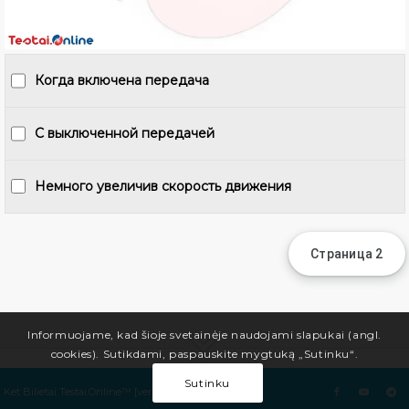
Когда включена передача
С выключенной передачей
Немного увеличив скорость движения
Informuojame, kad šioje svetainėje naudojami slapukai (angl.
cookies). Sutikdami, paspauskite mygtuką „Sutinku“.
Sutinku
Ket Bilietai Testai.Online™ [ver.2.0][5.7][6.0.8]