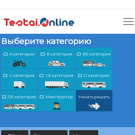
Выберите категорию
A категория
B категория
BE категория
C категория
CE категория
D категория
DE категория
Иинструктор
Начать решать