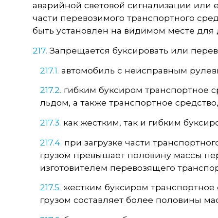
аварийной световой сигнализации или ес
части перевозимого транспортного сре
быть установлен на видимом месте для 
217.
Запрещается буксировать или перев
217.1.
автомобиль с неисправным рулевы
217.2.
гибким буксиром транспортное сре
льдом, а также транспортное средство
217.3.
как жестким, так и гибким буксир
217.4.
при загрузке части транспортног
грузом превышает половину массы пер
изготовителем перевозящего транспор
217.5.
жестким буксиром транспортное с
грузом составляет более половины ма