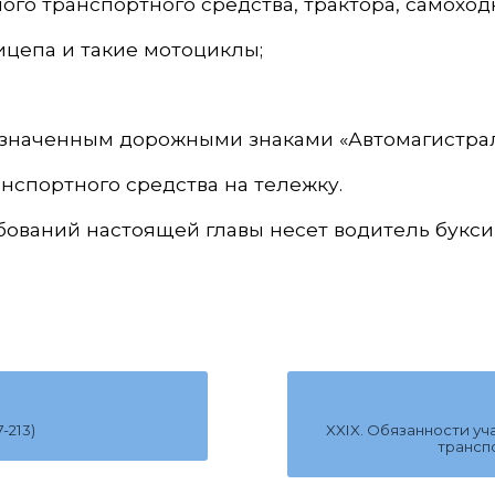
ого транспортного средства, трактора, самохо
цепа и такие мотоциклы;
означенным дорожными знаками «Автомагистрал
нспортного средства на тележку.
бований настоящей главы несет водитель букси
-213)
XXIX. Обязанности у
транспо