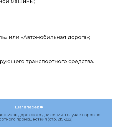
дной машины;
ь» или «Автомобильная дорога»;
рующего транспортного средства.
Шаг вперед
частников дорожного движения в случае дорожно-
ртного происшествия (стр. 219-222)