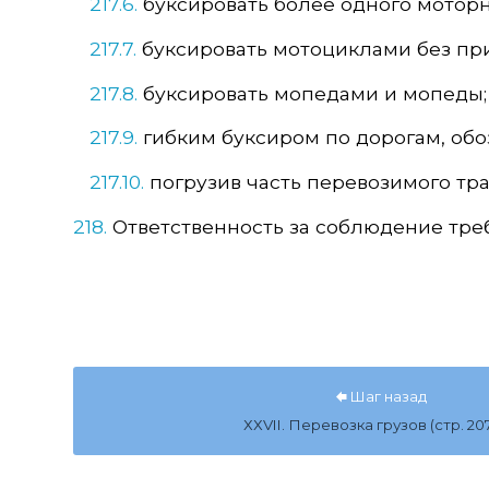
217.6.
буксировать более одного моторн
217.7.
буксировать мотоциклами без при
217.8.
буксировать мопедами и мопеды;
217.9.
гибким буксиром по дорогам, об
217.10.
погрузив часть перевозимого тра
218.
Ответственность за соблюдение тре
Шаг назад
ХХVII. Перевозка грузов (стр. 207