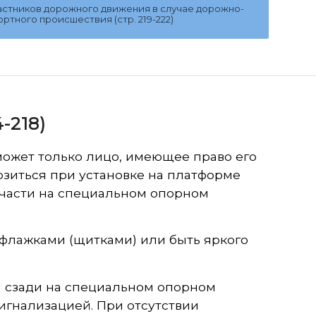
частников дорожного движения в случае дорожно-
ртного происшествия (стр. 219-222)
-218)
ожет только лицо, имеющее право его
зиться при установке на платформе
 части на специальном опорном
 флажками (щитками) или быть яркого
и сзади на специальном опорном
игнализацией. При отсутствии