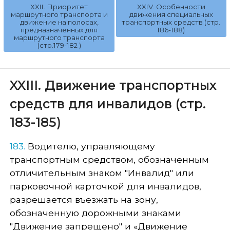
XXII. Приоритет
XXIV. Особенности
маршрутного транспорта и
движения специальных
движение на полосах,
транспортных средств (стр.
предназначенных для
186-188)
маршрутного транспорта
(стр.179-182 )
XXIII. Движение транспортных
средств для инвалидов (стр.
183-185)
183.
Водителю, управляющему
транспортным средством, обозначенным
отличительным знаком "Инвалид" или
парковочной карточкой для инвалидов,
разрешается въезжать на зону,
обозначенную дорожными знаками
"Движение запрещено" и «Движение