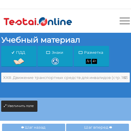
Учебный материал
ПДД
Знаки
Разметка
Увеличить поле
Шаг назад
Шаг вперед