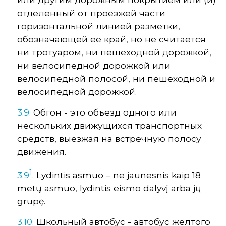
отделенный от проезжей части
горизонтальной линией разметки,
обозначающей ее край, но не считается
ни тротуаром, ни пешеходной дорожкой,
ни велосипедной дорожкой или
велосипедной полосой, ни пешеходной и
велосипедной дорожкой.
3.9.
Обгон - это объезд одного или
нескольких движущихся транспортных
средств, выезжая на встречную полосу
движения.
1
3.9
.
Lydintis asmuo – ne jaunesnis kaip 18
metų asmuo, lydintis eismo dalyvį arba jų
grupę.
3.10.
Школьный автобус - автобус желтого