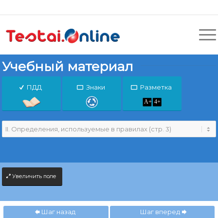
Учебный материал
ПДД
Знаки
Разметка
Увеличить поле
Шаг назад
Шаг вперед