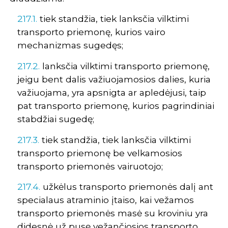
217.1.
tiek standžia, tiek lanksčia vilktimi
transporto priemonę, kurios vairo
mechanizmas sugedęs;
217.2.
lanksčia vilktimi transporto priemonę,
jeigu bent dalis važiuojamosios dalies, kuria
važiuojama, yra apsnigta ar apledėjusi, taip
pat transporto priemonę, kurios pagrindiniai
stabdžiai sugedę;
217.3.
tiek standžia, tiek lanksčia vilktimi
transporto priemonę be velkamosios
transporto priemonės vairuotojo;
217.4.
užkėlus transporto priemonės dalį ant
specialaus atraminio įtaiso, kai vežamos
transporto priemonės masė su kroviniu yra
didesnė už pusę vežančiosios transporto