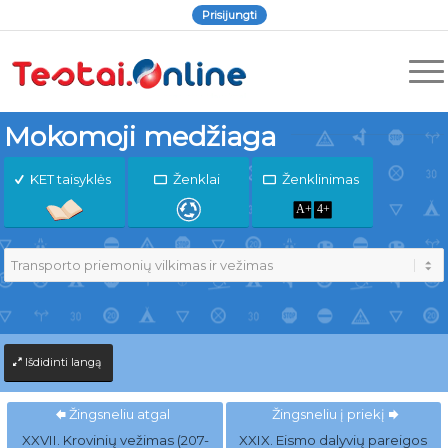
Prisijungti
Mokomoji medžiaga
KET taisyklės
Ženklai
Ženklinimas
Išdidinti langą
Žingsneliu atgal
Žingsneliu į priekį
XXVII. Krovinių vežimas (207-
XXIX. Eismo dalyvių pareigos