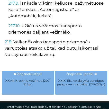
217.9.
lanksčia vilktimi keliuose, pažymėtuose
kelio ženklais „Automagistralė“ ar
„Automobilių kelias“;
217.10.
užkėlus vežamos transporto
priemonės dalį ant vežimėlio.
218.
Velkančiosios transporto priemonės
vairuotojas atsako už tai, kad būtų laikomasi
šio skyriaus reikalavimų.
Žingsneliu atgal
Žingsneliu į priekį
XXVII. Krovinių vežimas (207-
XXIX. Eismo dalyvių pareigos
213p.)
įvykus eismo įvykiui (219-222p.)
Informuojame, kad šioje svetainėje naudojami slapukai (angl.
Ket Bilietai Testai.Online™ [ver.2.0][5.7][6.0.8]