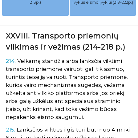
213p.)
įvykus eismo įvykiui (219-222p.)
XXVIII. Transporto priemonių
vilkimas ir vežimas (214-218 p.)
214.
Velkamą standžia arba lanksčia vilktimi
transporto priemonę vairuoti gali tik asmuo,
turintis teisę ją vairuoti. Transporto priemonė,
kurios vairo mechanizmas sugedęs, vežama
užkelta ant vilkiko platformos arba jos priekį
arba galą užkėlus ant specialaus atraminio
įtaiso, užtikrinant, kad toks vežimo būdas
nepakenks eismo saugumui.
215.
Lanksčios vilkties ilgis turi būti nuo 4 m iki
6 m, ji turi būti pažymėta ryškiaspalvėmis