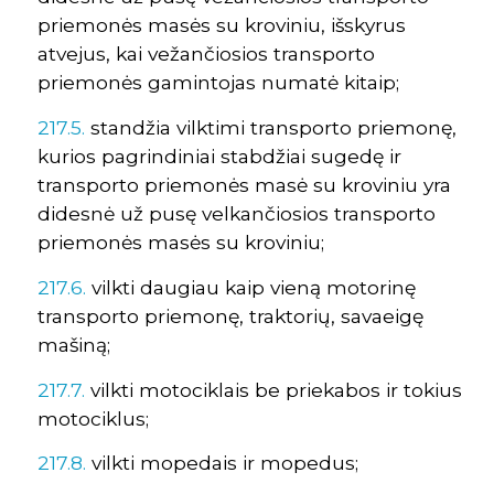
priemonės masės su kroviniu, išskyrus
atvejus, kai vežančiosios transporto
priemonės gamintojas numatė kitaip;
217.5.
standžia vilktimi transporto priemonę,
kurios pagrindiniai stabdžiai sugedę ir
transporto priemonės masė su kroviniu yra
didesnė už pusę velkančiosios transporto
priemonės masės su kroviniu;
217.6.
vilkti daugiau kaip vieną motorinę
transporto priemonę, traktorių, savaeigę
mašiną;
217.7.
vilkti motociklais be priekabos ir tokius
motociklus;
217.8.
vilkti mopedais ir mopedus;