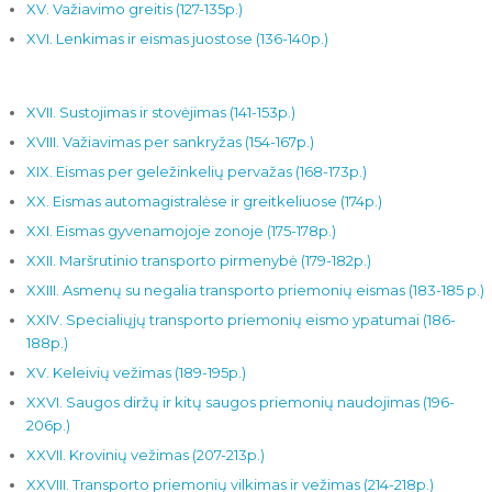
XV. Važiavimo greitis (127-135p.)
XVI. Lenkimas ir eismas juostose (136-140p.)
XVII. Sustojimas ir stovėjimas (141-153p.)
XVIII. Važiavimas per sankryžas (154-167p.)
XIX. Eismas per geležinkelių pervažas (168-173p.)
XX. Eismas automagistralėse ir greitkeliuose (174p.)
XXI. Eismas gyvenamojoje zonoje (175-178p.)
XXII. Maršrutinio transporto pirmenybė (179-182p.)
XXIII. Asmenų su negalia transporto priemonių eismas (183-185 p.)
XXIV. Specialiųjų transporto priemonių eismo ypatumai (186-
188p.)
XV. Keleivių vežimas (189-195p.)
XXVI. Saugos diržų ir kitų saugos priemonių naudojimas (196-
206p.)
XXVII. Krovinių vežimas (207-213p.)
XXVIII. Transporto priemonių vilkimas ir vežimas (214-218p.)