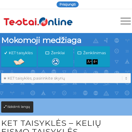
Prisijungti
Mokomoji medžiaga
KET taisyklės
Ženklai
Ženklinimas
Išdidinti langą
KET TAISYKLĖS – KELIŲ
EISMO TAISYKLĖS