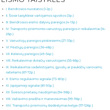
I. Bendrosios nuostatos (1-2p.)
II. Šiose taisyklėse vartojamos sąvokos (3p.)
III. Bendrosios eismo dalyvių pareigos (4-13p.)
IV. Transporto priemonės vairuotojų pareigos ir reikalavimai (14-
26p.)
V. Vairuotojų pareigos pėstiesiems (27-35p.)
VI. Pėsčiųjų pareigos (36-48p.)
VII. Keleivių pareigos (49-54p.)
VIII. Reikalavimai dviračių vairuotojams (55-66p.)
IX. Reikalavimai vadeliotojams, gyvulių ar paukščių varovams,
raiteliams (67-72p.)
X. Eismo reguliavimo signalai (73-80p.)
XI. Įspėjamieji signalai (81-93p.)
XII. Šviesos prietaisų naudojimas (94-98p.)
XIII. Važiavimo pradžia ir manevravimas (99-116p.)
XIV. Transporto priemonių išsidėstymas kelyje (117-126p.)