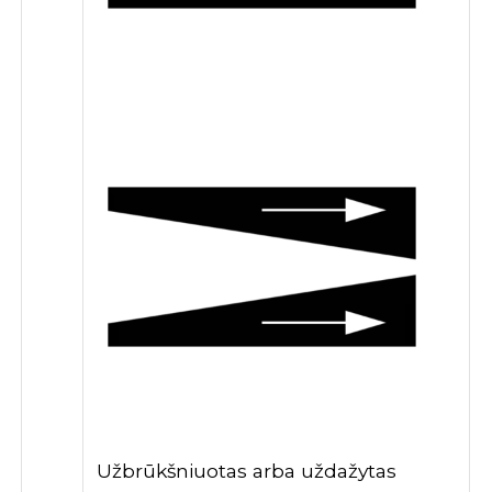
Užbrūkšniuotas arba uždažytas