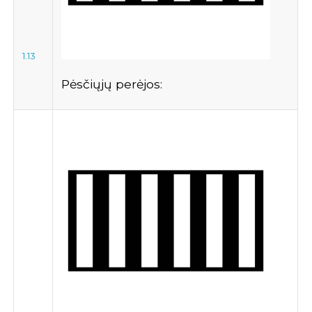
1.13
Pėsčiųjų perėjos: