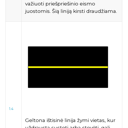
važiuoti priešpriešinio eismo
juostomis. Šią liniją kirsti draudžiama.
1.4
Geltona ištisinė linija žymi vietas, kur
uždrausta sustoti arba stovėti, gali