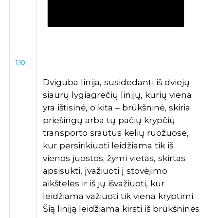
1.10
Dviguba linija, susidedanti iš dviejų
siaurų lygiagrečių linijų, kurių viena
yra ištisinė, o kita – brūkšninė, skiria
priešingų arba tų pačių krypčių
transporto srautus kelių ruožuose,
kur persirikiuoti leidžiama tik iš
vienos juostos; žymi vietas, skirtas
apsisukti, įvažiuoti į stovėjimo
aikšteles ir iš jų išvažiuoti, kur
leidžiama važiuoti tik viena kryptimi.
Šią liniją leidžiama kirsti iš brūkšninės