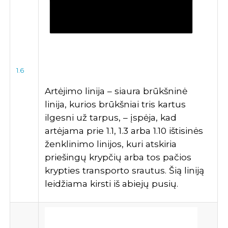
1.6
Artėjimo linija – siaura brūkšninė
linija, kurios brūkšniai tris kartus
ilgesni už tarpus, – įspėja, kad
artėjama prie 1.1, 1.3 arba 1.10 ištisinės
ženklinimo linijos, kuri atskiria
priešingų krypčių arba tos pačios
krypties transporto srautus. Šią liniją
leidžiama kirsti iš abiejų pusių.