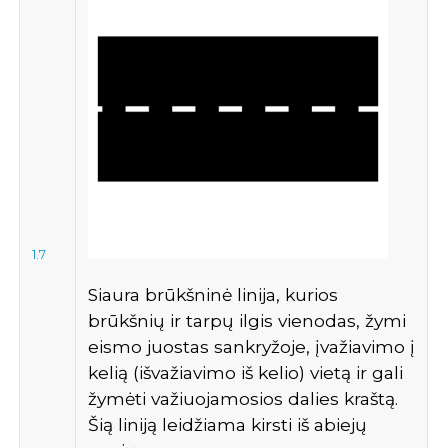
1.7
Siaura brūkšninė linija, kurios
brūkšnių ir tarpų ilgis vienodas, žymi
eismo juostas sankryžoje, įvažiavimo į
kelią (išvažiavimo iš kelio) vietą ir gali
žymėti važiuojamosios dalies kraštą.
Šią liniją leidžiama kirsti iš abiejų