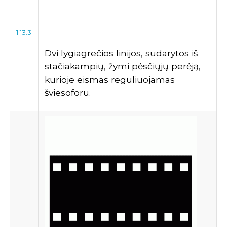
1.13.3
Dvi lygiagrečios linijos, sudarytos iš
stačiakampių, žymi pėsčiųjų perėją,
kurioje eismas reguliuojamas
šviesoforu.