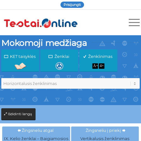
Prisijungti
Mokomoji medžiaga
KET taisyklės
Ženklai
Ženklinimas
Išdidinti langą
Žingsneliu atgal
Žingsneliu į priekį
IX. Kelio ženklai – Baigiamosios
Vertikalusis ženklinimas