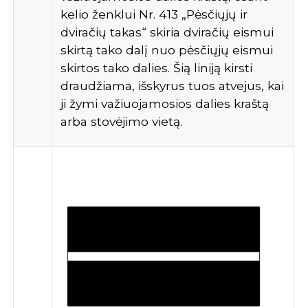
kelio ženklui Nr. 413 „Pėsčiųjų ir
dviračių takas“ skiria dviračių eismui
skirtą tako dalį nuo pėsčiųjų eismui
skirtos tako dalies. Šią liniją kirsti
draudžiama, išskyrus tuos atvejus, kai
ji žymi važiuojamosios dalies kraštą
arba stovėjimo vietą.