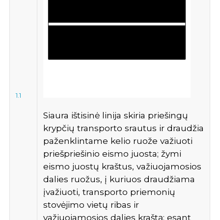
1.1
Siaura ištisinė linija skiria priešingų
krypčių transporto srautus ir draudžia
paženklintame kelio ruože važiuoti
priešpriešinio eismo juosta; žymi
eismo juostų kraštus, važiuojamosios
dalies ruožus, į kuriuos draudžiama
įvažiuoti, transporto priemonių
stovėjimo vietų ribas ir
važiuojamosios dalies kraštą; esant