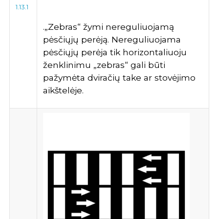
1.13.1
.„Zebras“ žymi nereguliuojamą
pėsčiųjų perėją. Nereguliuojama
pėsčiųjų perėja tik horizontaliuoju
ženklinimu „zebras“ gali būti
pažymėta dviračių take ar stovėjimo
aikštelėje.