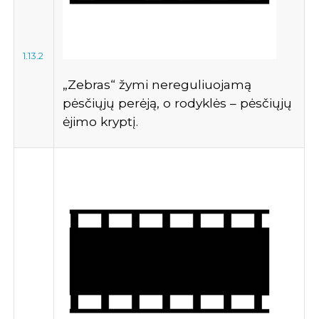
1.13.2
„Zebras“ žymi nereguliuojamą
pėsčiųjų perėją, o rodyklės – pėsčiųjų
ėjimo kryptį.