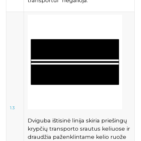
transportui“ negalioja.
1.3
Dviguba ištisinė linija skiria priešingų
krypčių transporto srautus keliuose ir
draudžia paženklintame kelio ruože