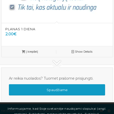
PLANAS 1 DIENA
2.00
€
Į krepšelį
Show Details
Ar reikia nuolaidos? Tuomet prašome prisijungti.
Spaudžiame
Informuojame, kad šioje svetainėje naudojami slapukai (angl.
Ket Bilietai Testai.Online™ [ver.2.0][5.7][6.0.8]
cookies). Sutikdami, paspauskite mygtuką „Sutinku“.