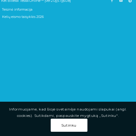
Ket Bilietai Testai.Online™ [ver.2.0][5.7][6.0.8]
Teisinė informacija
Kelių eismo taisyklės 2026
Informuojame, kad šioje svetainėje naudojami slapukai (angl.
cookies). Sutikdami, paspauskite mygtuką „Sutinku“.
Sutinku