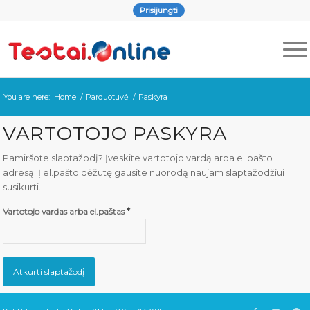
Prisijungti
You are here:
Home
/
Parduotuvė
/
Paskyra
VARTOTOJO PASKYRA
Pamiršote slaptažodį? Įveskite vartotojo vardą arba el.pašto
adresą. Į el.pašto dėžutę gausite nuorodą naujam slaptažodžiui
susikurti.
*
Vartotojo vardas arba el.paštas
Atkurti slaptažodį