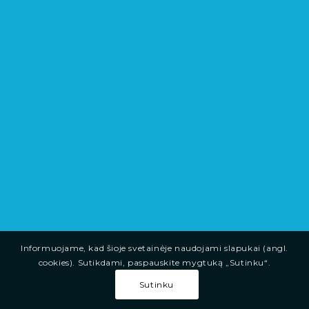
Informuojame, kad šioje svetainėje naudojami slapukai (angl.
cookies). Sutikdami, paspauskite mygtuką „Sutinku“.
Sutinku