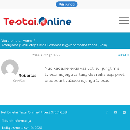
Prisijungti
You are here:
Home
/
Atsakymas į: Vairuotojas išvažiuodamas iš gyvenamosios zonos į kelią
priva...
2019-06-22 @ 09:27
#10788
Nuo kada,nereikia važiuoti su I jungtimis
šviesomis.jeigu tai taisykles reikalauja prieš
Robertas
pradedant važiuoti isijungti šviesas.
Svečias
Ket Bilietai Testai.Online™ [ver.2.0][5.7][6.0.8]
Teisinė informacija
Kelių eismo taisyklės 2026