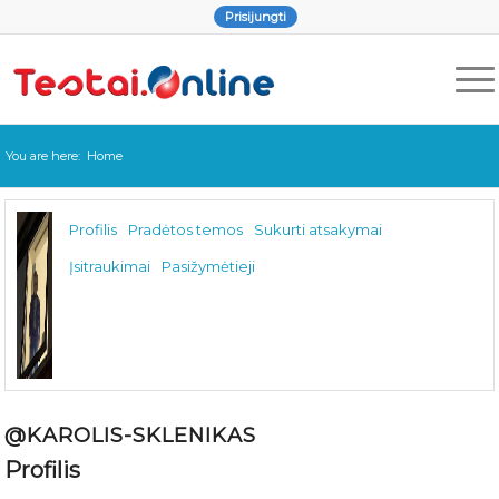
Prisijungti
You are here:
Home
Profilis
Pradėtos temos
Sukurti atsakymai
Įsitraukimai
Pasižymėtieji
@KAROLIS-SKLENIKAS
Profilis