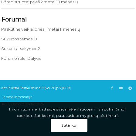
Užregistruota: prieš 2 metai 10 mėnesių
Forumai
Paskutinė veikla: prieš 1 metai 11 mėnesių
Sukurtos temos: 0
Sukurti atsakymai: 2
Forumo rolė: Dalyvis
Ket Bilietai Testai.Online™ [ver.2.0][5.7][6.0.8]
Teisinė informacija
Kelių eismo taisyklės 2026
Informuojame, kad šioje svetainėje naudojami slapukai (angl.
cookies). Sutikdami, paspauskite mygtuką „Sutinku“.
Sutinku