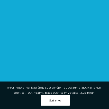
Informuojame, kad šioje svetainėje naudojami slapukai (angl.
cookies). Sutikdami, paspauskite mygtuką „Sutinku“.
Sutinku