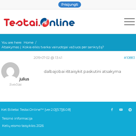
Prisijungti
You are here:
Home
/
Atsakymas į: Kokia eilės tvarka vairuotojai važiuos per sankryžą?
2019-07-02 @ 13:41
#10883
dalbajobai i6taisykit paskutini atsakyma
julius
Svečias
Ket Bilietai Testai.Online™ [ver.2.0][5.7][6.0.8]
Teisinė informacija
Kelių eismo taisyklės 2026