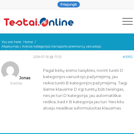
Prisijungti
You are here:
Home
/
Atsakymas į: Kokios kategorijos transporto priemonių vairuotojo
pažymėjimą reik...
2019-07-30 @ 17:03
#10912
Pagal kelių eismo taisykles, norint turėti D
kategorijos vairuotojo pažymėjimą, jau
Jonas
reikia turėti B kategorijos pažymėjimą. Taigi
Svečias
šiame klausime D irgi turėtų būti teisingas,
nes jei turi D kategorija, jau automatiškai
reiškia, kad ir B kategorija jau turi. Nes kitu
atveju neaiškiai suformuluotas klausimas.