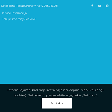
Ket Bilietai Testai.Online™ [ver.2.0][5.7][6.0.8]
Teisinė informacija
Kelių eismo taisyklės 2026
Informuojame, kad šioje svetainėje naudojami slapukai (angl.
cookies). Sutikdami, paspauskite mygtuką „Sutinku“.
Sutinku