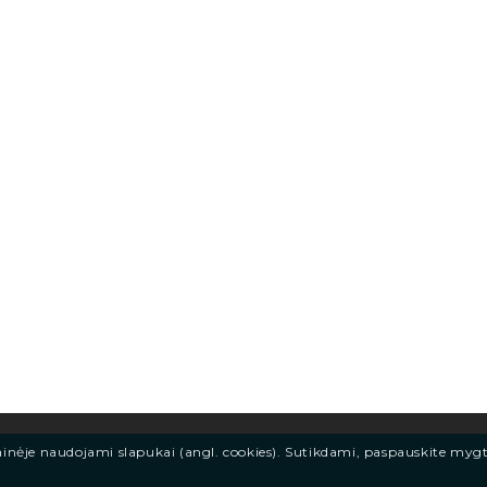
ainėje naudojami slapukai (angl. cookies). Sutikdami, paspauskite myg