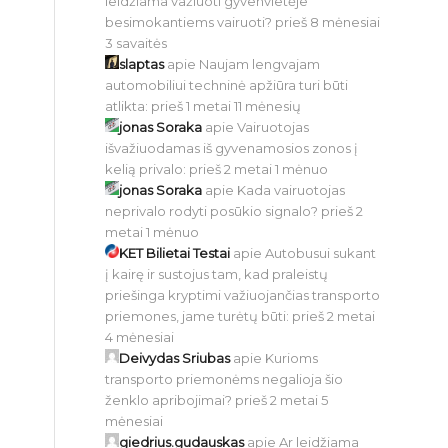
leidžiama važiuoti gyvenvietėje
besimokantiems vairuoti?
prieš 8 mėnesiai
3 savaitės
slaptas
apie
Naujam lengvajam
automobiliui techninė apžiūra turi būti
atlikta:
prieš 1 metai 11 mėnesių
jonas Soraka
apie
Vairuotojas
išvažiuodamas iš gyvenamosios zonos į
kelią privalo:
prieš 2 metai 1 mėnuo
jonas Soraka
apie
Kada vairuotojas
neprivalo rodyti posūkio signalo?
prieš 2
metai 1 mėnuo
KET Bilietai Testai
apie
Autobusui sukant
į kairę ir sustojus tam, kad praleistų
priešinga kryptimi važiuojančias transporto
priemones, jame turėtų būti:
prieš 2 metai
4 mėnesiai
Deivydas Sriubas
apie
Kurioms
transporto priemonėms negalioja šio
ženklo apribojimai?
prieš 2 metai 5
mėnesiai
giedrius.gudauskas
apie
Ar leidžiama