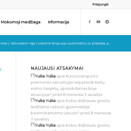
Prisijungti
Mokomoji medžiaga
Informacija
mas į: Važiuodami ilga nuokalne lengvuoju automobiliu su priekaba, p...
NAUJAUSI ATSAKYMAI
8
Yuliia Yuliia
apie
Kurios transporto
priemonės vairuotojas nepažeidė Kelių
eismo taisyklių, apsisukdamas šioje
situacijoje?
prieš 8 mėnesiai 3 savaitės
Yuliia Yuliia
apie
Kokiu didžiausiu greičiu
leidžiama važiuoti gyvenvietėje
besimokantiems vairuoti?
prieš 8 mėnesiai
3 savaitės
Yuliia Yuliia
apie
Kokiu didžiausiu greičiu