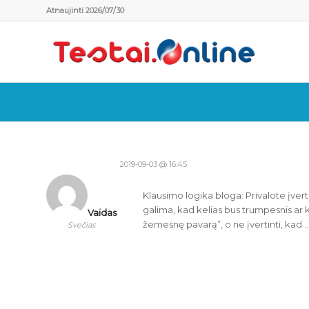
Atnaujinti 2026/07/30
2019-09-03 @ 16:45
Klausimo logika bloga: Privalote įvertin
galima, kad kelias bus trumpesnis ar kaž
Vaidas
žemesnę pavarą”, o ne įvertinti, kad 
Svečias