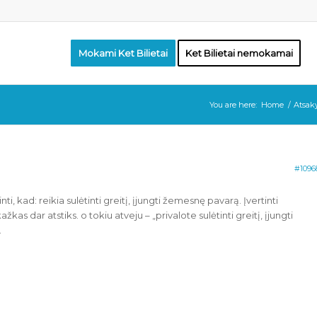
Mokami Ket Bilietai
Ket Bilietai nemokamai
You are here:
Home
/
Atsaky
#1096
ti, kad: reikia sulėtinti greitį, įjungti žemesnę pavarą. Įvertinti
kas dar atstiks. o tokiu atveju – „privalote sulėtinti greitį, įjungti
…