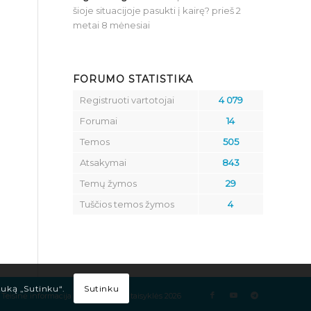
šioje situacijoje pasukti į kairę?
prieš 2
metai 8 mėnesiai
FORUMO STATISTIKA
Registruoti vartotojai
4 079
Forumai
14
Temos
505
Atsakymai
843
Temų žymos
29
Tuščios temos žymos
4
Sutinku
tuką „Sutinku“.
Teisinė informacija
Kelių eismo taisyklės 2026