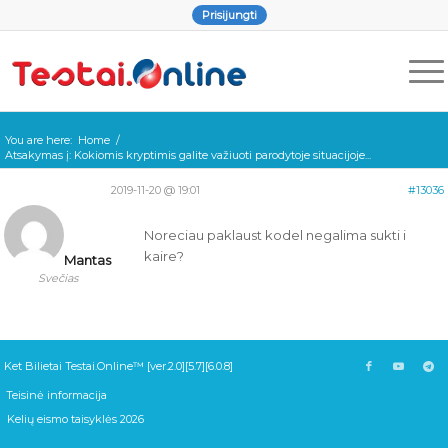
Prisijungti
You are here:
Home
/
Atsakymas į: Kokiomis kryptimis galite važiuoti parodytoje situacijoje...
2019-11-20 @ 19:01
#13036
Noreciau paklaust kodel negalima sukti i
kaire?
Mantas
Svečias
Ket Bilietai Testai.Online™ [ver.2.0][5.7][6.0.8]
Teisinė informacija
Kelių eismo taisyklės 2026