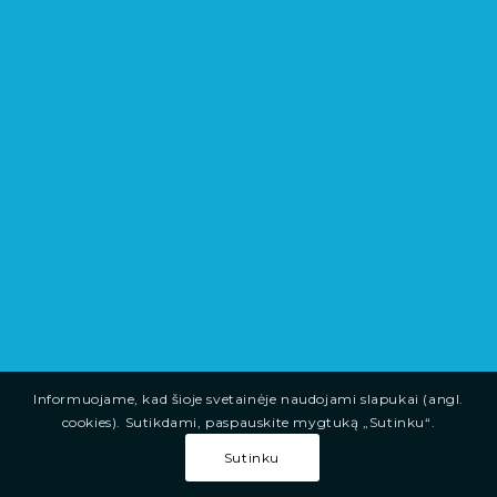
Informuojame, kad šioje svetainėje naudojami slapukai (angl.
cookies). Sutikdami, paspauskite mygtuką „Sutinku“.
Sutinku