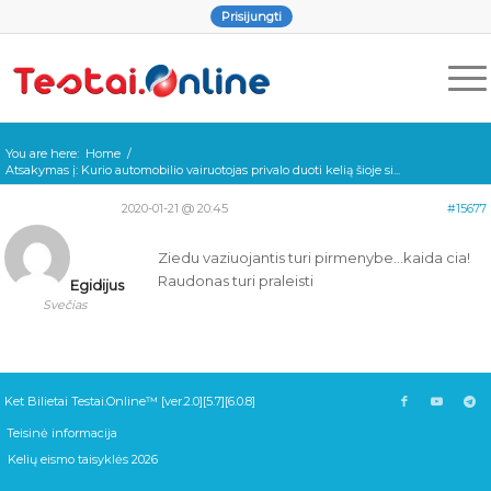
Prisijungti
You are here:
Home
/
Atsakymas į: Kurio automobilio vairuotojas privalo duoti kelią šioje si...
2020-01-21 @ 20:45
#15677
Ziedu vaziuojantis turi pirmenybe…kaida cia!
Raudonas turi praleisti
Egidijus
Svečias
Ket Bilietai Testai.Online™ [ver.2.0][5.7][6.0.8]
Teisinė informacija
Kelių eismo taisyklės 2026