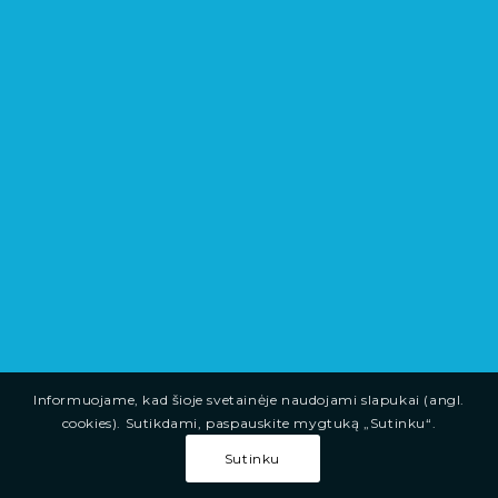
Informuojame, kad šioje svetainėje naudojami slapukai (angl.
cookies). Sutikdami, paspauskite mygtuką „Sutinku“.
Sutinku