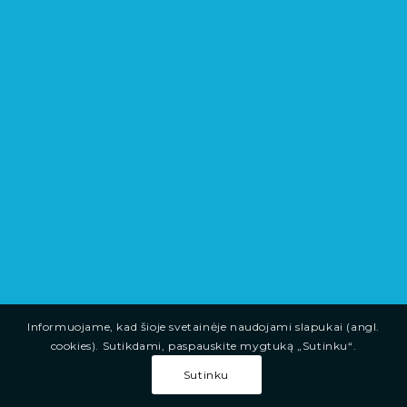
Informuojame, kad šioje svetainėje naudojami slapukai (angl.
cookies). Sutikdami, paspauskite mygtuką „Sutinku“.
Sutinku