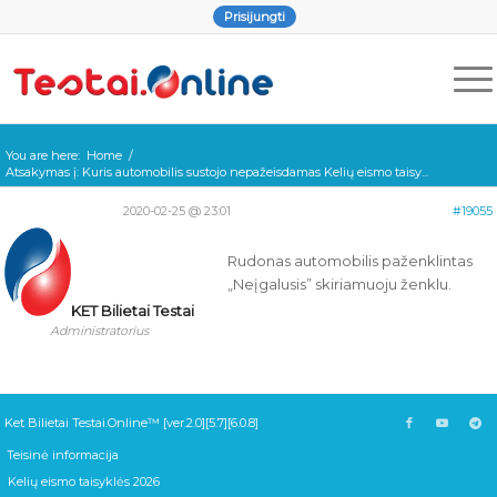
Prisijungti
You are here:
Home
/
Atsakymas į: Kuris automobilis sustojo nepažeisdamas Kelių eismo taisy...
2020-02-25 @ 23:01
#19055
Rudonas automobilis paženklintas
„Neįgalusis” skiriamuoju ženklu.
KET Bilietai Testai
Administratorius
Ket Bilietai Testai.Online™ [ver.2.0][5.7][6.0.8]
Teisinė informacija
Kelių eismo taisyklės 2026