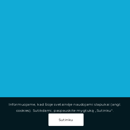
Informuojame, kad šioje svetainėje naudojami slapukai (angl.
cookies). Sutikdami, paspauskite mygtuką „Sutinku“.
Sutinku