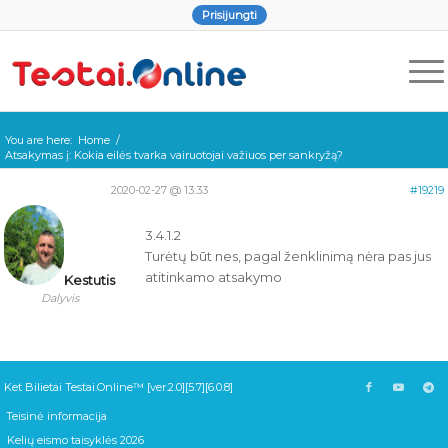
Prisijungti
You are here:
Home
/
Atsakymas į: Kokia eilės tvarka vairuotojai važiuos per sankryžą?
2020-02-27 @ 13:33
#19219
3.4.1.2
Turėtų būt nes, pagal ženklinimą nėra pas jus
atitinkamo atsakymo
Kestutis
Dalyvis
Ket Bilietai Testai.Online™ [ver.2.0][5.7][6.0.8]
Teisinė informacija
Kelių eismo taisyklės 2026