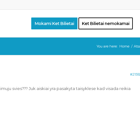
Mokami Ket Bilietai
Ket Bilietai nemokamai
You are here:
Home
/
Ats
#2159
muju svies??? Juk aiskiai yra pasakyta taisyklese kad visada reikia