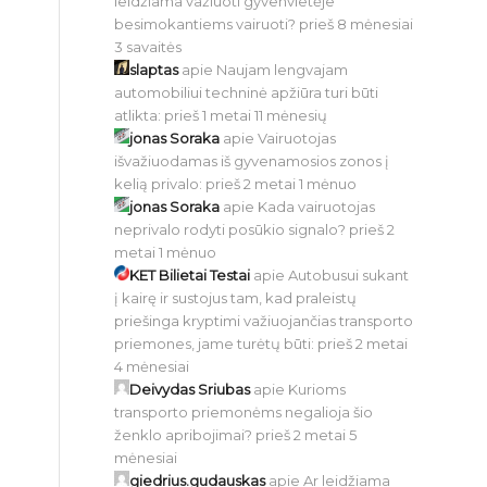
leidžiama važiuoti gyvenvietėje
besimokantiems vairuoti?
prieš 8 mėnesiai
3 savaitės
slaptas
apie
Naujam lengvajam
automobiliui techninė apžiūra turi būti
atlikta:
prieš 1 metai 11 mėnesių
jonas Soraka
apie
Vairuotojas
išvažiuodamas iš gyvenamosios zonos į
kelią privalo:
prieš 2 metai 1 mėnuo
jonas Soraka
apie
Kada vairuotojas
neprivalo rodyti posūkio signalo?
prieš 2
metai 1 mėnuo
KET Bilietai Testai
apie
Autobusui sukant
į kairę ir sustojus tam, kad praleistų
priešinga kryptimi važiuojančias transporto
priemones, jame turėtų būti:
prieš 2 metai
4 mėnesiai
Deivydas Sriubas
apie
Kurioms
transporto priemonėms negalioja šio
ženklo apribojimai?
prieš 2 metai 5
mėnesiai
giedrius.gudauskas
apie
Ar leidžiama