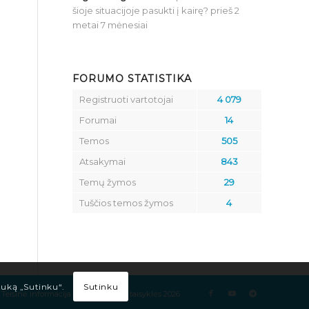
šioje situacijoje pasukti į kairę?
prieš 2
metai 7 mėnesiai
FORUMO STATISTIKA
Registruoti vartotojai
4 079
Forumai
14
Temos
505
Atsakymai
843
Temų žymos
29
Tuščios temos žymos
4
Sutinku
tuką „Sutinku“.
Teisinė informacija
Kelių eismo taisyklės 2026