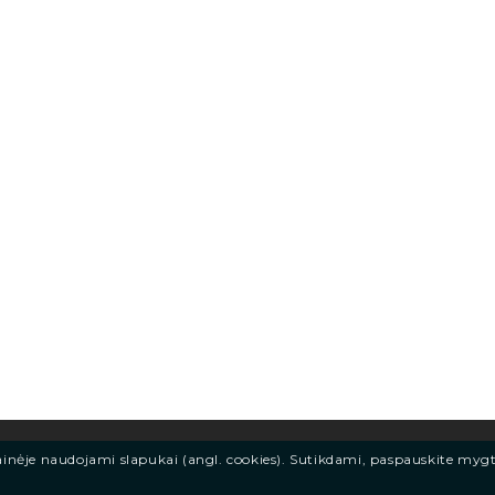
ainėje naudojami slapukai (angl. cookies). Sutikdami, paspauskite myg