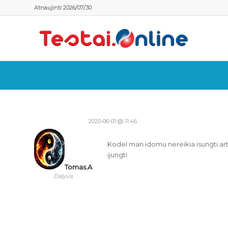
Atnaujinti 2026/07/30
2020-06-01 @ 11:46
Kodel man idomu nereikia isungti arti
ijungti
Tomas.A
Dalyvis