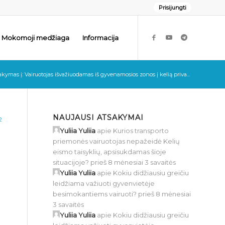
Prisijungti
Mokomoji medžiaga
Informacija
akymas į: Vairuotojas išvažiuodamas iš gyvenamosios zonos į kelią priva...
NAUJAUSI ATSAKYMAI
2
Yuliia Yuliia
apie
Kurios transporto
priemonės vairuotojas nepažeidė Kelių
eismo taisyklių, apsisukdamas šioje
situacijoje?
prieš 8 mėnesiai 3 savaitės
Yuliia Yuliia
apie
Kokiu didžiausiu greičiu
leidžiama važiuoti gyvenvietėje
besimokantiems vairuoti?
prieš 8 mėnesiai
3 savaitės
Yuliia Yuliia
apie
Kokiu didžiausiu greičiu