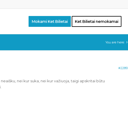
Mokami Ket Bilietai
Ket Bilietai nemokamai
You are here:
#2289
eaišku, nei kur suka, nei kur važiuoja, taigi apskritai būtu
.