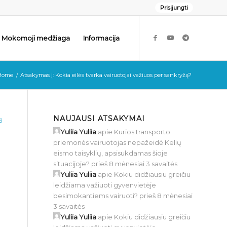
Prisijungti
Mokomoji medžiaga
Informacija
Home
/
Atsakymas į: Kokia eilės tvarka vairuotojai važiuos per sankryžą?
NAUJAUSI ATSAKYMAI
3
Yuliia Yuliia
apie
Kurios transporto
priemonės vairuotojas nepažeidė Kelių
eismo taisyklių, apsisukdamas šioje
situacijoje?
prieš 8 mėnesiai 3 savaitės
Yuliia Yuliia
apie
Kokiu didžiausiu greičiu
leidžiama važiuoti gyvenvietėje
besimokantiems vairuoti?
prieš 8 mėnesiai
3 savaitės
Yuliia Yuliia
apie
Kokiu didžiausiu greičiu