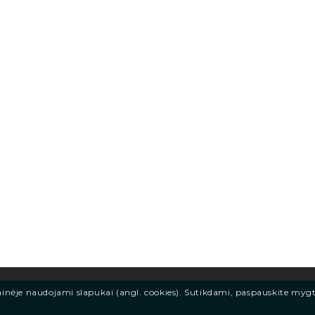
ainėje naudojami slapukai (angl. cookies). Sutikdami, paspauskite myg