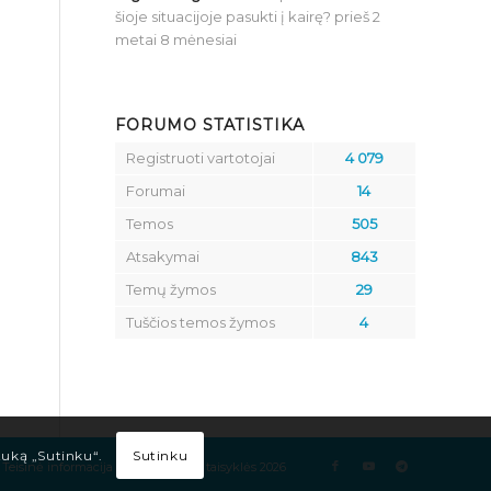
šioje situacijoje pasukti į kairę?
prieš 2
metai 8 mėnesiai
FORUMO STATISTIKA
Registruoti vartotojai
4 079
Forumai
14
Temos
505
Atsakymai
843
Temų žymos
29
Tuščios temos žymos
4
Sutinku
tuką „Sutinku“.
Teisinė informacija
Kelių eismo taisyklės 2026