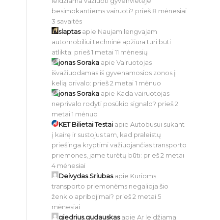
leidžiama važiuoti gyvenvietėje
besimokantiems vairuoti?
prieš 8 mėnesiai
3 savaitės
slaptas
apie
Naujam lengvajam
automobiliui techninė apžiūra turi būti
atlikta:
prieš 1 metai 11 mėnesių
jonas Soraka
apie
Vairuotojas
išvažiuodamas iš gyvenamosios zonos į
kelią privalo:
prieš 2 metai 1 mėnuo
jonas Soraka
apie
Kada vairuotojas
neprivalo rodyti posūkio signalo?
prieš 2
metai 1 mėnuo
KET Bilietai Testai
apie
Autobusui sukant
į kairę ir sustojus tam, kad praleistų
priešinga kryptimi važiuojančias transporto
priemones, jame turėtų būti:
prieš 2 metai
4 mėnesiai
Deivydas Sriubas
apie
Kurioms
transporto priemonėms negalioja šio
ženklo apribojimai?
prieš 2 metai 5
mėnesiai
giedrius.gudauskas
apie
Ar leidžiama