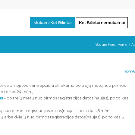
Mokami Ket Bilietai
Ket Bilietai nemokamai
You are here:
Home
/
At
#2998
privalomoji techninė apžiūra atliekama po trejų metų nuo pirmos
po to kas 24 mėn.;
ms
– po trejų metų nuo pirmos registracijos datos(naujas), po to kas
 nuo pirmos registracijos datos(naujas), po to kas 6 mėn.;
 arba dviejų nuo pirmos registracijos datos(naujas), po to kas 12