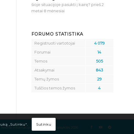
šioje situacijoje pasukti į kairę?
prieš 2
metai 8 mėnesiai
FORUMO STATISTIKA
Registruoti vartotojai
4 079
Forumai
14
Temos
505
Atsakymai
843
Temų žymos
29
Tuščios temos žymos
4
Sutinku
tuką „Sutinku“.
Teisinė informacija
Kelių eismo taisyklės 2026