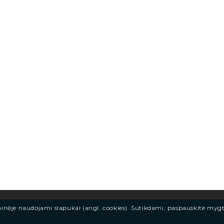
ainėje naudojami slapukai (angl. cookies). Sutikdami, paspauskite myg