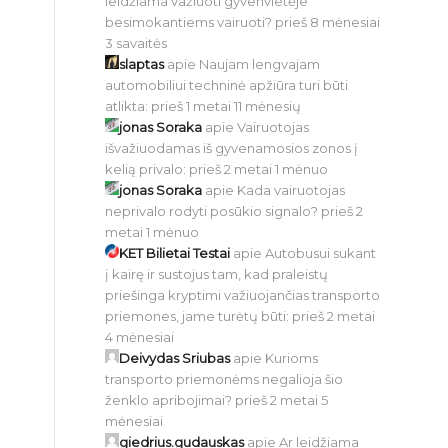
leidžiama važiuoti gyvenvietėje
besimokantiems vairuoti?
prieš 8 mėnesiai
3 savaitės
slaptas
apie
Naujam lengvajam
automobiliui techninė apžiūra turi būti
atlikta:
prieš 1 metai 11 mėnesių
jonas Soraka
apie
Vairuotojas
išvažiuodamas iš gyvenamosios zonos į
kelią privalo:
prieš 2 metai 1 mėnuo
jonas Soraka
apie
Kada vairuotojas
neprivalo rodyti posūkio signalo?
prieš 2
metai 1 mėnuo
KET Bilietai Testai
apie
Autobusui sukant
į kairę ir sustojus tam, kad praleistų
priešinga kryptimi važiuojančias transporto
priemones, jame turėtų būti:
prieš 2 metai
4 mėnesiai
Deivydas Sriubas
apie
Kurioms
transporto priemonėms negalioja šio
ženklo apribojimai?
prieš 2 metai 5
mėnesiai
giedrius.gudauskas
apie
Ar leidžiama