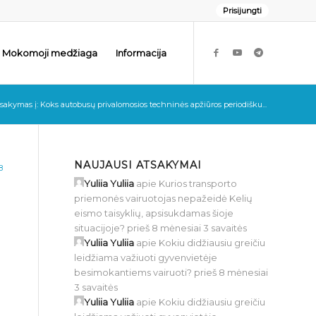
Prisijungti
Mokomoji medžiaga
Informacija
sakymas į: Koks autobusų privalomosios techninės apžiūros periodišku...
NAUJAUSI ATSAKYMAI
8
Yuliia Yuliia
apie
Kurios transporto
priemonės vairuotojas nepažeidė Kelių
eismo taisyklių, apsisukdamas šioje
situacijoje?
prieš 8 mėnesiai 3 savaitės
Yuliia Yuliia
apie
Kokiu didžiausiu greičiu
leidžiama važiuoti gyvenvietėje
besimokantiems vairuoti?
prieš 8 mėnesiai
3 savaitės
Yuliia Yuliia
apie
Kokiu didžiausiu greičiu