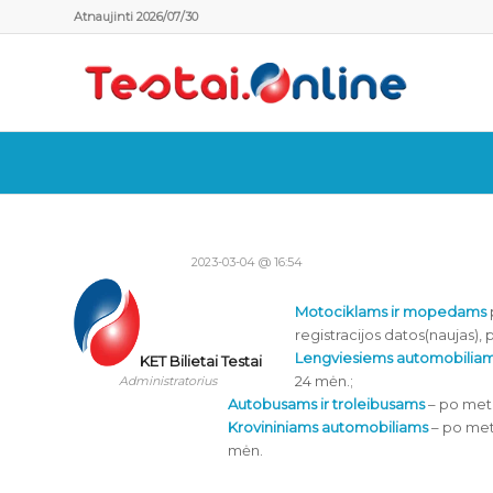
Atnaujinti 2026/07/30
2023-03-04 @ 16:54
Motociklams ir mopedams
registracijos datos(naujas), 
Lengviesiems automobilia
KET Bilietai Testai
24 mėn.;
Administratorius
Autobusams ir troleibusams
– po metų
Krovininiams automobiliams
– po metų
mėn.