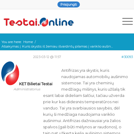
Prisijungti
You are here:
Home
/
Atsakymas į: Kuris skystis iš žemiau išvardintų pilamas į variklio aušin...
2023-03-12 @ 11:57
#30093
Antifrizas yra skystis, kuris
naudojamas automobilių aušinimo
sistemose. Tai yra cheminių
KET Bilietai Testai
medžiagų mišinys, kuris užšalą tik
Administratorius
esant labai dideliam šalčiui, tačiau užverda
prie kur kas didesnės temperatūros nei
vanduo. Tai yra svarbiausios savybės, dėl
kurių ši medžiaga naudojama variklio
aušinimui. Antifrizas dažniausiai yra žalios
spalvos (gali būti mėlynos ar raudonos), o
taip pat užkerta kelią aušinimo sistemos