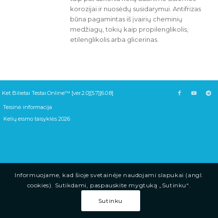
korozijai ir nuosėdų susidarymui. Antifrizas
būna pagamintas iš įvairių cheminių
medžiagų, tokių kaip propilenglikolis,
etilenglikolis arba glicerinas.
Ket Bilietai Testai.Online™ [ver.2.0][5.7][6.0.8]
Teisinė informacija
Kelių eismo taisyklės 2026
Informuojame, kad šioje svetainėje naudojami slapukai (angl.
cookies). Sutikdami, paspauskite mygtuką „Sutinku“.
Sutinku