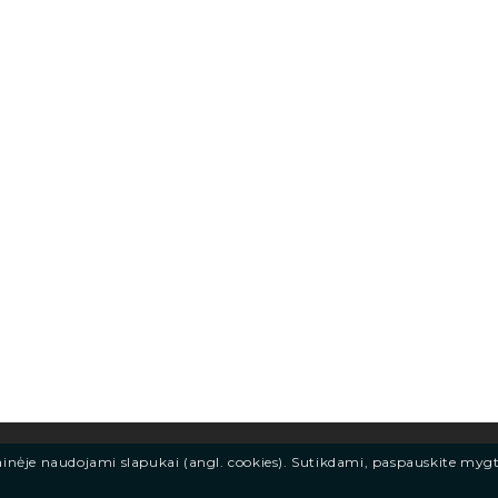
ainėje naudojami slapukai (angl. cookies). Sutikdami, paspauskite myg