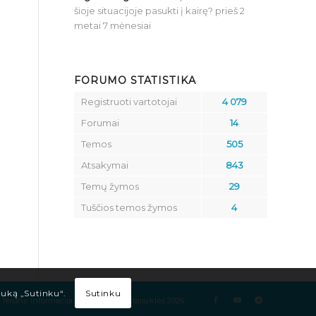
šioje situacijoje pasukti į kairę?
prieš 2
metai 7 mėnesiai
FORUMO STATISTIKA
Registruoti vartotojai
4 079
Forumai
14
Temos
505
Atsakymai
843
Temų žymos
29
Tuščios temos žymos
4
Sutinku
tuką „Sutinku“.
Teisinė informacija
Kelių eismo taisyklės 2026