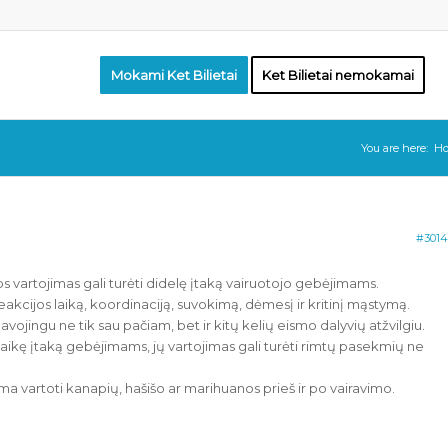
Mokami Ket Bilietai
Ket Bilietai nemokamai
You are here:
H
#3014
s vartojimas gali turėti didelę įtaką vairuotojo gebėjimams.
reakcijos laiką, koordinaciją, suvokimą, dėmesį ir kritinį mąstymą.
pavojingu ne tik sau pačiam, bet ir kitų kelių eismo dalyvių atžvilgiu.
galaikę įtaką gebėjimams, jų vartojimas gali turėti rimtų pasekmių ne
 vartoti kanapių, hašišo ar marihuanos prieš ir po vairavimo.