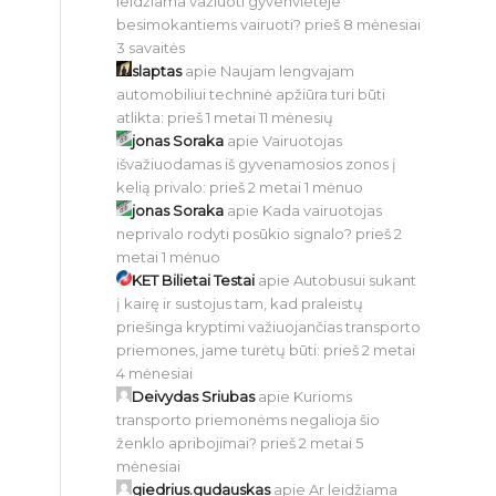
leidžiama važiuoti gyvenvietėje
besimokantiems vairuoti?
prieš 8 mėnesiai
3 savaitės
slaptas
apie
Naujam lengvajam
automobiliui techninė apžiūra turi būti
atlikta:
prieš 1 metai 11 mėnesių
jonas Soraka
apie
Vairuotojas
išvažiuodamas iš gyvenamosios zonos į
kelią privalo:
prieš 2 metai 1 mėnuo
jonas Soraka
apie
Kada vairuotojas
neprivalo rodyti posūkio signalo?
prieš 2
metai 1 mėnuo
KET Bilietai Testai
apie
Autobusui sukant
į kairę ir sustojus tam, kad praleistų
priešinga kryptimi važiuojančias transporto
priemones, jame turėtų būti:
prieš 2 metai
4 mėnesiai
Deivydas Sriubas
apie
Kurioms
transporto priemonėms negalioja šio
ženklo apribojimai?
prieš 2 metai 5
mėnesiai
giedrius.gudauskas
apie
Ar leidžiama