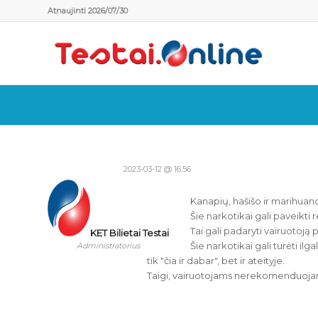
Atnaujinti 2026/07/30
2023-03-12 @ 16:56
Kanapių, hašišo ir marihuano
Šie narkotikai gali paveikti 
Tai gali padaryti vairuotoją 
KET Bilietai Testai
Šie narkotikai gali turėti il
Administratorius
tik "čia ir dabar", bet ir ateityje.
Taigi, vairuotojams nerekomenduojama