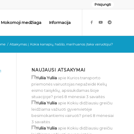
Prisijungti
Mokomoji medžiaga
Informacija
ome
/
Atsakymas į: Kokia kanapių, hašišo, marihuanos įtaka vairuotojui?
NAUJAUSI ATSAKYMAI
1
Yuliia Yuliia
apie
Kurios transporto
priemonės vairuotojas nepažeidė Kelių
eismo taisyklių, apsisukdamas šioje
situacijoje?
prieš 8 mėnesiai 3 savaitės
Yuliia Yuliia
apie
Kokiu didžiausiu greičiu
leidžiama važiuoti gyvenvietėje
besimokantiems vairuoti?
prieš 8 mėnesiai
3 savaitės
Yuliia Yuliia
apie
Kokiu didžiausiu greičiu