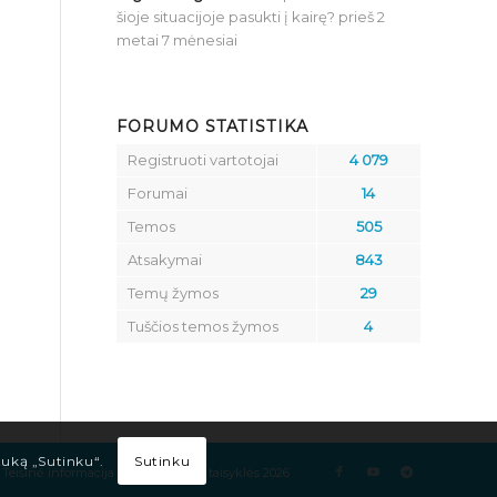
šioje situacijoje pasukti į kairę?
prieš 2
metai 7 mėnesiai
FORUMO STATISTIKA
Registruoti vartotojai
4 079
Forumai
14
Temos
505
Atsakymai
843
Temų žymos
29
Tuščios temos žymos
4
Sutinku
tuką „Sutinku“.
Teisinė informacija
Kelių eismo taisyklės 2026