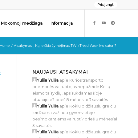
Prisijungti
Mokomoji medžiaga
Informacija
Home
/
Atsakymas į: Ką reiškia žymėjimas TWI (Tread Wear Indicator)?
NAUJAUSI ATSAKYMAI
0
Yuliia Yuliia
apie
Kurios transporto
priemonės vairuotojas nepažeidė Kelių
eismo taisyklių, apsisukdamas šioje
situacijoje?
prieš 8 mėnesiai 3 savaitės
Yuliia Yuliia
apie
Kokiu didžiausiu greičiu
leidžiama važiuoti gyvenvietėje
besimokantiems vairuoti?
prieš 8 mėnesiai
3 savaitės
Yuliia Yuliia
apie
Kokiu didžiausiu greičiu