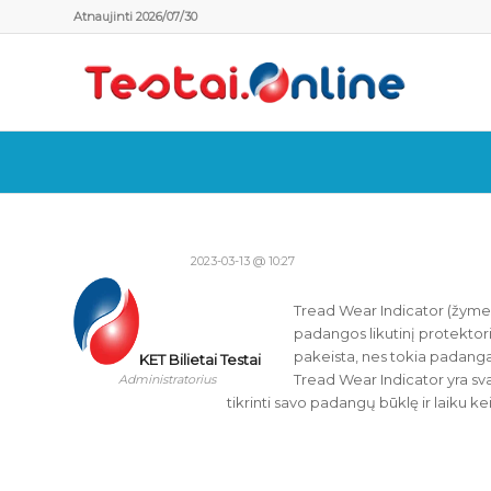
Atnaujinti 2026/07/30
2023-03-13 @ 10:27
Tread Wear Indicator (žymekl
padangos likutinį protektoria
pakeista, nes tokia padanga 
KET Bilietai Testai
Tread Wear Indicator yra sv
Administratorius
tikrinti savo padangų būklę ir laiku ke