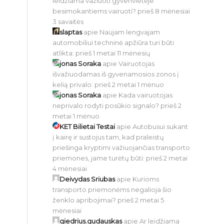
leidžiama važiuoti gyvenvietėje
besimokantiems vairuoti?
prieš 8 mėnesiai
3 savaitės
slaptas
apie
Naujam lengvajam
automobiliui techninė apžiūra turi būti
atlikta:
prieš 1 metai 11 mėnesių
jonas Soraka
apie
Vairuotojas
išvažiuodamas iš gyvenamosios zonos į
kelią privalo:
prieš 2 metai 1 mėnuo
jonas Soraka
apie
Kada vairuotojas
neprivalo rodyti posūkio signalo?
prieš 2
metai 1 mėnuo
KET Bilietai Testai
apie
Autobusui sukant
į kairę ir sustojus tam, kad praleistų
priešinga kryptimi važiuojančias transporto
priemones, jame turėtų būti:
prieš 2 metai
4 mėnesiai
Deivydas Sriubas
apie
Kurioms
transporto priemonėms negalioja šio
ženklo apribojimai?
prieš 2 metai 5
mėnesiai
giedrius.gudauskas
apie
Ar leidžiama