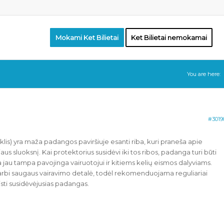
Mokami Ket Bilietai
Ket Bilietai nemokamai
You are here:
#3019
is) yra maža padangos paviršiuje esanti riba, kuri praneša apie
us sluoksnį. Kai protektorius susidėvi iki tos ribos, padanga turi būti
jau tampa pavojinga vairuotojui ir kitiems kelių eismos dalyviams.
arbi saugaus vairavimo detalė, todėl rekomenduojama reguliariai
isti susidėvėjusias padangas.