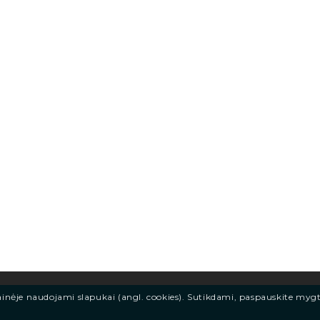
ainėje naudojami slapukai (angl. cookies). Sutikdami, paspauskite myg