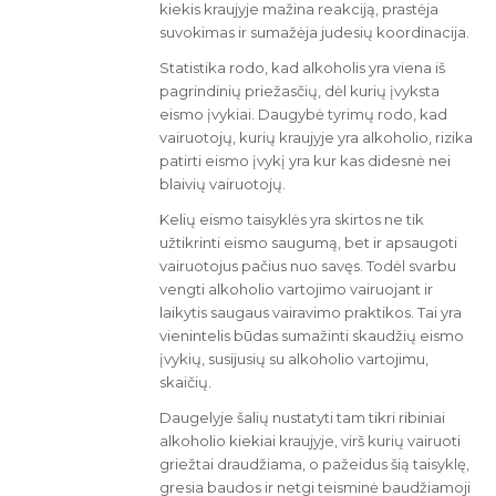
kiekis kraujyje mažina reakciją, prastėja
suvokimas ir sumažėja judesių koordinacija.
Statistika rodo, kad alkoholis yra viena iš
pagrindinių priežasčių, dėl kurių įvyksta
eismo įvykiai. Daugybė tyrimų rodo, kad
vairuotojų, kurių kraujyje yra alkoholio, rizika
patirti eismo įvykį yra kur kas didesnė nei
blaivių vairuotojų.
Kelių eismo taisyklės yra skirtos ne tik
užtikrinti eismo saugumą, bet ir apsaugoti
vairuotojus pačius nuo savęs. Todėl svarbu
vengti alkoholio vartojimo vairuojant ir
laikytis saugaus vairavimo praktikos. Tai yra
vienintelis būdas sumažinti skaudžių eismo
įvykių, susijusių su alkoholio vartojimu,
skaičių.
Daugelyje šalių nustatyti tam tikri ribiniai
alkoholio kiekiai kraujyje, virš kurių vairuoti
griežtai draudžiama, o pažeidus šią taisyklę,
gresia baudos ir netgi teisminė baudžiamoji