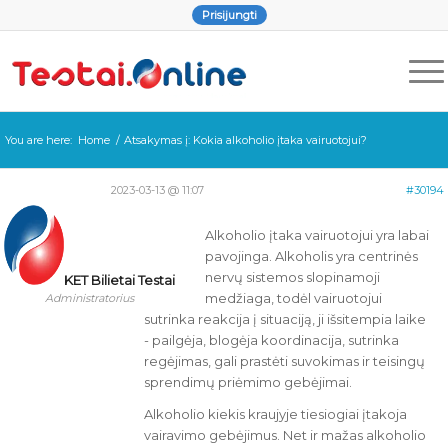
Prisijungti
You are here:
Home
/
Atsakymas į: Kokia alkoholio įtaka vairuotojui?
2023-03-13 @ 11:07
#30194
Alkoholio įtaka vairuotojui yra labai
pavojinga. Alkoholis yra centrinės
nervų sistemos slopinamoji
KET Bilietai Testai
medžiaga, todėl vairuotojui
Administratorius
sutrinka reakcija į situaciją, ji išsitempia laike
- pailgėja, blogėja koordinacija, sutrinka
regėjimas, gali prastėti suvokimas ir teisingų
sprendimų priėmimo gebėjimai.
Alkoholio kiekis kraujyje tiesiogiai įtakoja
vairavimo gebėjimus. Net ir mažas alkoholio