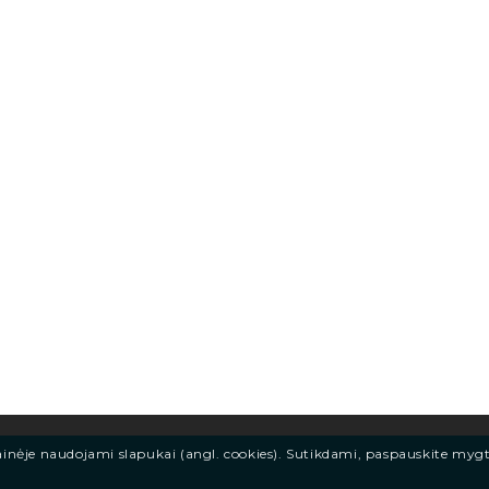
ainėje naudojami slapukai (angl. cookies). Sutikdami, paspauskite myg