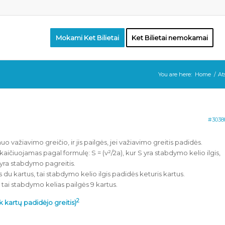
Mokami Ket Bilietai
Ket Bilietai nemokamai
You are here:
Home
/
At
#3038
 važiavimo greičio, ir jis pailgės, jei važiavimo greitis padidės.
aičiuojamas pagal formulę: S = (v²/2a), kur S yra stabdymo kelio ilgis,
a yra stabdymo pagreitis.
 du kartus, tai stabdymo kelio ilgis padidės keturis kartus.
 tai stabdymo kelias pailgės 9 kartus.
2
 kartų padidėjo greitis)