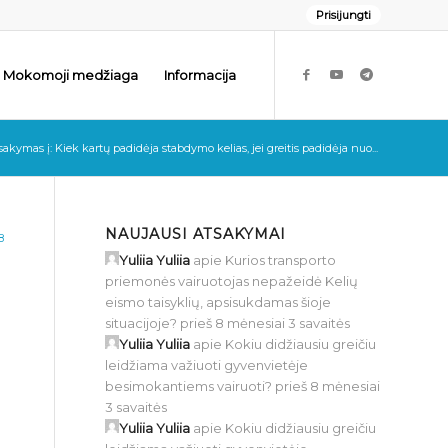
Prisijungti
Mokomoji medžiaga
Informacija
sakymas į: Kiek kartų padidėja stabdymo kelias, jei greitis padidėja nuo...
NAUJAUSI ATSAKYMAI
8
Yuliia Yuliia
apie
Kurios transporto
priemonės vairuotojas nepažeidė Kelių
eismo taisyklių, apsisukdamas šioje
situacijoje?
prieš 8 mėnesiai 3 savaitės
Yuliia Yuliia
apie
Kokiu didžiausiu greičiu
leidžiama važiuoti gyvenvietėje
besimokantiems vairuoti?
prieš 8 mėnesiai
3 savaitės
Yuliia Yuliia
apie
Kokiu didžiausiu greičiu