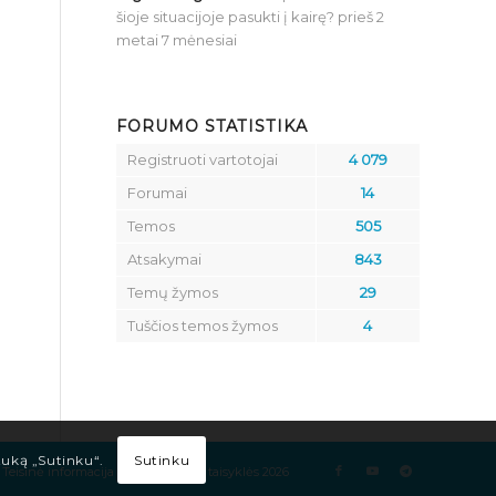
šioje situacijoje pasukti į kairę?
prieš 2
metai 7 mėnesiai
FORUMO STATISTIKA
Registruoti vartotojai
4 079
Forumai
14
Temos
505
Atsakymai
843
Temų žymos
29
Tuščios temos žymos
4
Sutinku
tuką „Sutinku“.
Teisinė informacija
Kelių eismo taisyklės 2026