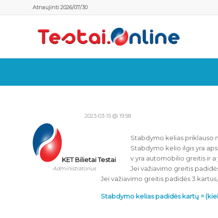
Atnaujinti 2026/07/30
2023-03-15 @ 19:58
Stabdymo kelias priklauso nuo
Stabdymo kelio ilgis yra apsk
v yra automobilio greitis ir 
KET Bilietai Testai
Jei važiavimo greitis padidės
Administratorius
Jei važiavimo greitis padidės 3 kartus,
Stabdymo kelias padidės kartų = (kiek