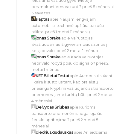
leidžiama važiuoti gyvenvietėje
besimokantiems vairuoti?
prieš 8 mėnesiai
3 savaitės
slaptas
apie
Naujam lengvajam
automobiliui techninė apžiūra turi būti
atlikta:
prieš 1 metai 11 mėnesių
jonas Soraka
apie
Vairuotojas
išvažiuodamas iš gyvenamosios zonos į
kelią privalo:
prieš 2 metai 1 mėnuo
jonas Soraka
apie
Kada vairuotojas
neprivalo rodyti posūkio signalo?
prieš 2
metai 1 mėnuo
KET Bilietai Testai
apie
Autobusui sukant
į kairę ir sustojus tam, kad praleistų
priešinga kryptimi važiuojančias transporto
priemones, jame turėtų būti:
prieš 2 metai
4 mėnesiai
Deivydas Sriubas
apie
Kurioms
transporto priemonėms negalioja šio
ženklo apribojimai?
prieš 2 metai 5
mėnesiai
giedrius.gudauskas
apie
Ar leidžiama