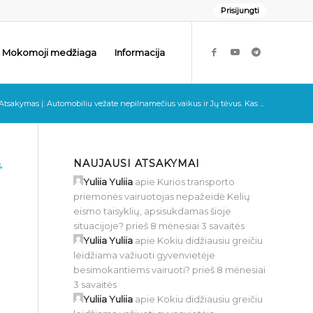
Prisijungti
Mokomoji medžiaga
Informacija
Atsakymas į: Automobiliu vežate nepilnamečius vaikus ir Jų tėvus. Kas ...
NAUJAUSI ATSAKYMAI
4
Yuliia Yuliia
apie
Kurios transporto
priemonės vairuotojas nepažeidė Kelių
eismo taisyklių, apsisukdamas šioje
situacijoje?
prieš 8 mėnesiai 3 savaitės
Yuliia Yuliia
apie
Kokiu didžiausiu greičiu
leidžiama važiuoti gyvenvietėje
besimokantiems vairuoti?
prieš 8 mėnesiai
3 savaitės
Yuliia Yuliia
apie
Kokiu didžiausiu greičiu