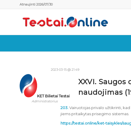
Atnaujinti 2026/07/30
2023-03-15 @ 21:49
XXVI. Saugos 
naudojimas (1
KET Bilietai Testai
Administratorius
203.
Vairuotojas privalo užtikrinti, k
jiems pritaikytas prisegimo sistemas.
https://testai.online/ket-taisykles/sa