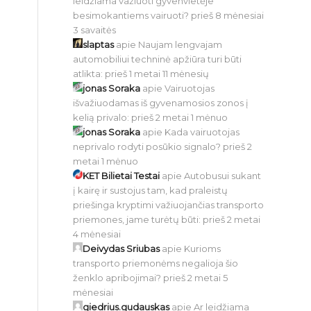
leidžiama važiuoti gyvenvietėje
besimokantiems vairuoti?
prieš 8 mėnesiai
3 savaitės
slaptas
apie
Naujam lengvajam
automobiliui techninė apžiūra turi būti
atlikta:
prieš 1 metai 11 mėnesių
jonas Soraka
apie
Vairuotojas
išvažiuodamas iš gyvenamosios zonos į
kelią privalo:
prieš 2 metai 1 mėnuo
jonas Soraka
apie
Kada vairuotojas
neprivalo rodyti posūkio signalo?
prieš 2
metai 1 mėnuo
KET Bilietai Testai
apie
Autobusui sukant
į kairę ir sustojus tam, kad praleistų
priešinga kryptimi važiuojančias transporto
priemones, jame turėtų būti:
prieš 2 metai
4 mėnesiai
Deivydas Sriubas
apie
Kurioms
transporto priemonėms negalioja šio
ženklo apribojimai?
prieš 2 metai 5
mėnesiai
giedrius.gudauskas
apie
Ar leidžiama