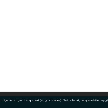
ainėje naudojami slapukai (angl. cookies). Sutikdami, paspauskite myg