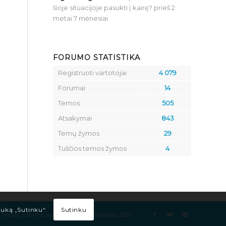
šioje situacijoje pasukti į kairę?
prieš 2
metai 7 mėnesiai
FORUMO STATISTIKA
Registruoti vartotojai
4 079
Forumai
14
Temos
505
Atsakymai
843
Temų žymos
29
Tuščios temos žymos
4
Sutinku
tuką „Sutinku“.
Teisinė informacija
Kelių eismo taisyklės 2026