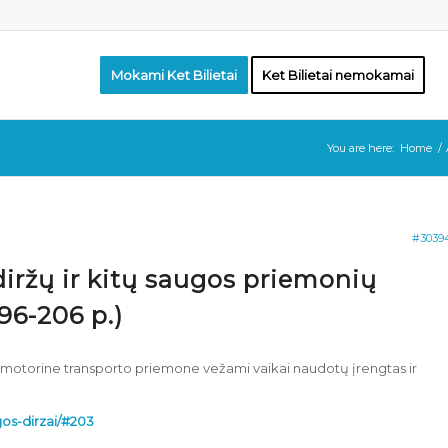
Mokami Ket Bilietai
Ket Bilietai nemokamai
You are here:
Home
/
#3039
diržų ir kitų saugos priemonių
96-206 p.)
ad motorine transporto priemone vežami vaikai naudotų įrengtas ir
ugos-dirzai/#203