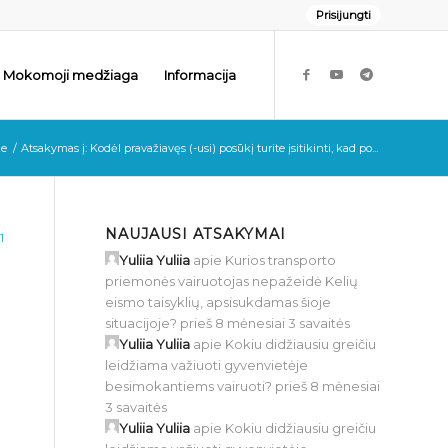
Prisijungti
Mokomoji medžiaga
Informacija
e
/
Atsakymas į: Kodėl pravažiavęs (-usi) posūkį turite įsitikinti, kad po...
NAUJAUSI ATSAKYMAI
1
Yuliia Yuliia
apie
Kurios transporto
priemonės vairuotojas nepažeidė Kelių
eismo taisyklių, apsisukdamas šioje
situacijoje?
prieš 8 mėnesiai 3 savaitės
Yuliia Yuliia
apie
Kokiu didžiausiu greičiu
leidžiama važiuoti gyvenvietėje
besimokantiems vairuoti?
prieš 8 mėnesiai
3 savaitės
Yuliia Yuliia
apie
Kokiu didžiausiu greičiu