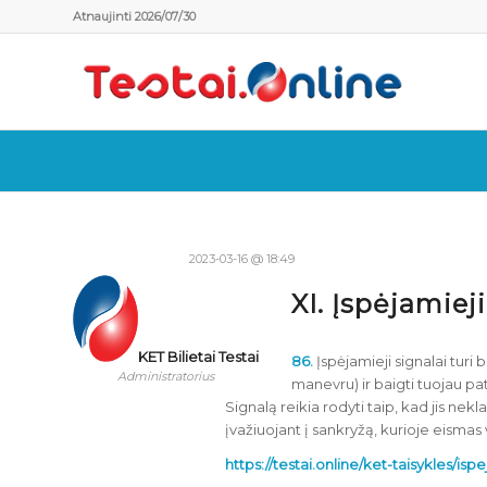
Atnaujinti 2026/07/30
2023-03-16 @ 18:49
XI. Įspėjamieji
KET Bilietai Testai
86.
Įspėjamieji signalai turi 
Administratorius
manevru) ir baigti tuojau pa
Signalą reikia rodyti taip, kad jis nek
įvažiuojant į sankryžą, kurioje eismas 
https://testai.online/ket-taisykles/isp