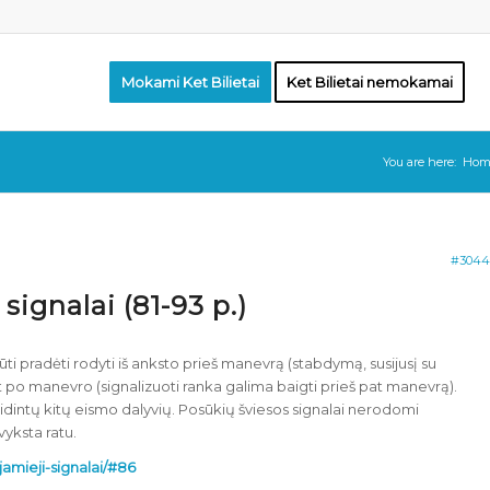
Mokami Ket Bilietai
Ket Bilietai nemokamai
You are here:
Hom
#3044
 signalai (81-93 p.)
būti pradėti rodyti iš anksto prieš manevrą (stabdymą, susijusį su
t po manevro (signalizuoti ranka galima baigti prieš pat manevrą).
laidintų kitų eismo dalyvių. Posūkių šviesos signalai nerodomi
vyksta ratu.
ejamieji-signalai/#86