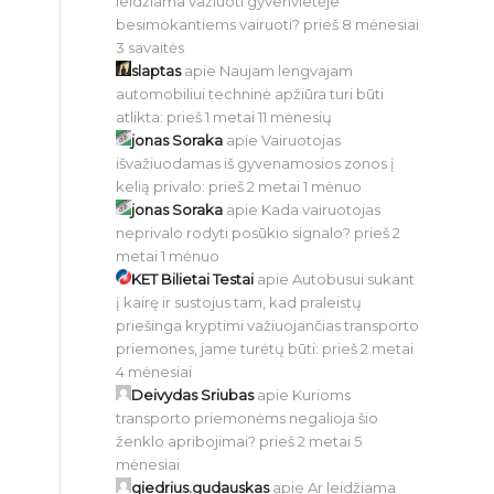
leidžiama važiuoti gyvenvietėje
besimokantiems vairuoti?
prieš 8 mėnesiai
3 savaitės
slaptas
apie
Naujam lengvajam
automobiliui techninė apžiūra turi būti
atlikta:
prieš 1 metai 11 mėnesių
jonas Soraka
apie
Vairuotojas
išvažiuodamas iš gyvenamosios zonos į
kelią privalo:
prieš 2 metai 1 mėnuo
jonas Soraka
apie
Kada vairuotojas
neprivalo rodyti posūkio signalo?
prieš 2
metai 1 mėnuo
KET Bilietai Testai
apie
Autobusui sukant
į kairę ir sustojus tam, kad praleistų
priešinga kryptimi važiuojančias transporto
priemones, jame turėtų būti:
prieš 2 metai
4 mėnesiai
Deivydas Sriubas
apie
Kurioms
transporto priemonėms negalioja šio
ženklo apribojimai?
prieš 2 metai 5
mėnesiai
giedrius.gudauskas
apie
Ar leidžiama