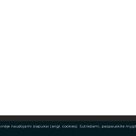
ainėje naudojami slapukai (angl. cookies). Sutikdami, paspauskite myg