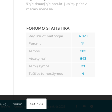
šioje situacijoje pasukti į kairę?
prieš 2
metai 7 mėnesiai
FORUMO STATISTIKA
Registruoti vartotojai
4 079
Forumai
14
Temos
505
Atsakymai
843
Temų žymos
29
Tuščios temos žymos
4
Sutinku
tuką „Sutinku“.
Teisinė informacija
Kelių eismo taisyklės 2026