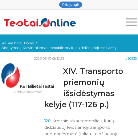
Prisijungti
You are here:
Home
/
Atsakymas į: Krovininiams automobiliams, kurių didžiausioji leidžiamoji
mas...
2023-03-30 @ 12:23
#30536
XIV. Transporto
priemonių
KET Bilietai Testai
išsidėstymas
Administratorius
kelyje (117-126 p.)
120.
Krovininiais automobiliais, kurių
didžiausioji leidžiamoji transporto
priemonės masė (toliau – didžiausioji