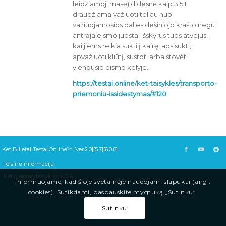
leidžiamoji masė) didesnė kaip 3,5 t,
draudžiama važiuoti toliau nuo
važiuojamosios dalies dešiniojo krašto negu
antrąja eismo juosta, išskyrus tuos atvejus,
kai jiems reikia sukti į kairę, apsisukti,
apvažiuoti kliūtį, sustoti arba stovėti
vienpusio eismo kelyje.
https://testai.online/ket-taisykles/transporto-
priemoniu-issidestymas/#120
Ket Bilietai Testai.Online™ [ver.2.0][5.7][6.0.8]
Teisinė informacija
Kelių eismo taisyklės 2026
Informuojame, kad šioje svetainėje naudojami slapukai (angl.
cookies). Sutikdami, paspauskite mygtuką „Sutinku“.
Sutinku