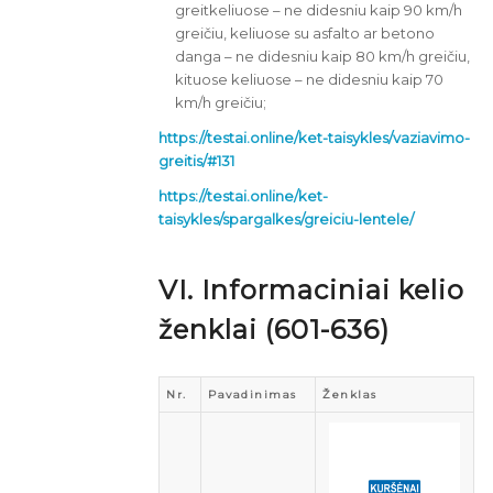
greitkeliuose – ne didesniu kaip 90 km/h
greičiu, keliuose su asfalto ar betono
danga – ne didesniu kaip 80 km/h greičiu,
kituose keliuose – ne didesniu kaip 70
km/h greičiu;
https://testai.online/ket-taisykles/vaziavimo-
greitis/#131
https://testai.online/ket-
taisykles/spargalkes/greiciu-lentele/
VI. Informaciniai kelio
ženklai (601-636)
Nr.
Pavadinimas
Ženklas