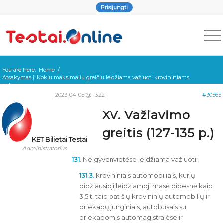
Prisijungti
You are here:
Home
/
Atsakymas į: Kokiu maksimaliu greičiu leidžiama važiuoti krovininiams
aut...
2023-04-05 @ 13:22
#30565
XV. Važiavimo
greitis (127-135 p.)
KET Bilietai Testai
Administratorius
131.
Ne gyvenvietėse leidžiama važiuoti:
131.3.
krovininiais automobiliais, kurių
didžiausioji leidžiamoji masė didesnė kaip
3,5 t, taip pat šių krovininių automobilių ir
priekabų junginiais, autobusais su
priekabomis automagistralėse ir