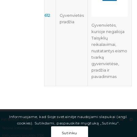
612
Gyvenvietės
pradžia
Gyvenvietės,
kurioje negalioja
Taisyklių
reikalavimai,
nustatantys eismo
tvarką
gyvenvietėse,
pradžia ir
pavadinimas
Informuojame, kad šioje svetainėje naudojami slapukai (angl.
Ket Bilietai Testai.Online™ [ver.2.0][5.7][6.0.8]
cookies). Sutikdami, paspauskite mygtuką „Sutinku“.
Teisinė informacija
Sutinku
Kelių eismo taisyklės 2026