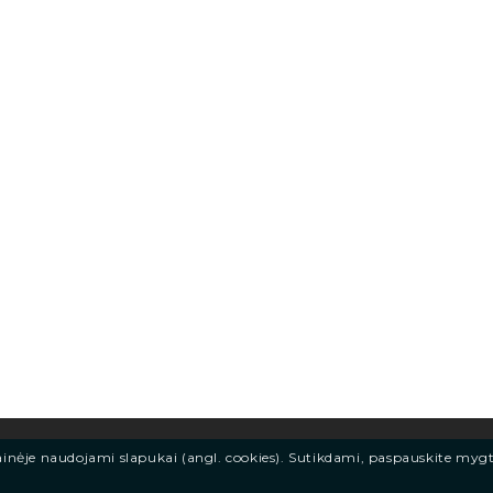
ainėje naudojami slapukai (angl. cookies). Sutikdami, paspauskite myg