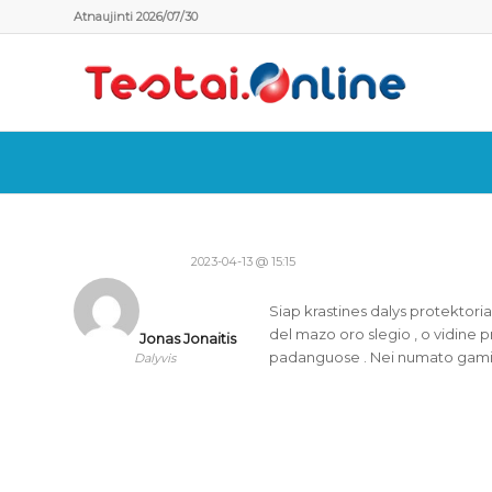
Atnaujinti 2026/07/30
2023-04-13 @ 15:15
Siap krastines dalys protektoria
del mazo oro slegio , o vidine p
Jonas Jonaitis
padanguose . Nei numato gamin
Dalyvis