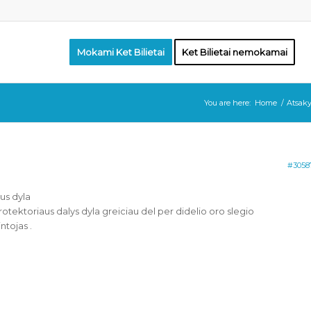
Mokami Ket Bilietai
Ket Bilietai nemokamai
You are here:
Home
/
Atsaky
#3058
us dyla
rotektoriaus dalys dyla greiciau del per didelio oro slegio
tojas .