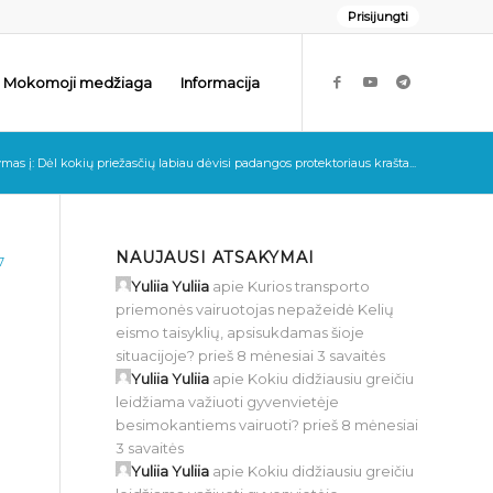
Prisijungti
Mokomoji medžiaga
Informacija
mas į: Dėl kokių priežasčių labiau dėvisi padangos protektoriaus krašta...
NAUJAUSI ATSAKYMAI
7
Yuliia Yuliia
apie
Kurios transporto
priemonės vairuotojas nepažeidė Kelių
eismo taisyklių, apsisukdamas šioje
situacijoje?
prieš 8 mėnesiai 3 savaitės
Yuliia Yuliia
apie
Kokiu didžiausiu greičiu
leidžiama važiuoti gyvenvietėje
besimokantiems vairuoti?
prieš 8 mėnesiai
3 savaitės
Yuliia Yuliia
apie
Kokiu didžiausiu greičiu