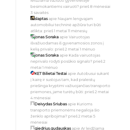
leidžiama važiuoti gyvenvietėje
besimokantiems vairuoti?
prieš 8 mėnesiai
3 savaitės
slaptas
apie
Naujam lengvajam
automobiliui techninė apžiūra turi būti
atlikta:
prieš 1 metai 11 mėnesių
jonas Soraka
apie
Vairuotojas
išvažiuodamas iš gyvenamosios zonos į
kelią privalo:
prieš 2 metai 1 mėnuo
jonas Soraka
apie
Kada vairuotojas
neprivalo rodyti posūkio signalo?
prieš 2
metai 1 mėnuo
KET Bilietai Testai
apie
Autobusui sukant
į kairę ir sustojus tam, kad praleistų
priešinga kryptimi važiuojančias transporto
priemones, jame turėtų būti:
prieš 2 metai
4 mėnesiai
Deivydas Sriubas
apie
Kurioms
transporto priemonėms negalioja šio
ženklo apribojimai?
prieš 2 metai 5
mėnesiai
giedrius.gudauskas
apie
Ar leidžiama