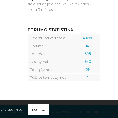
šioje situacijoje pasukti į kairę?
prieš 2
metai 7 mėnesiai
FORUMO STATISTIKA
Registruoti vartotojai
4 079
Forumai
14
Temos
505
Atsakymai
843
Temų žymos
29
Tuščios temos žymos
4
Sutinku
tuką „Sutinku“.
Teisinė informacija
Kelių eismo taisyklės 2026