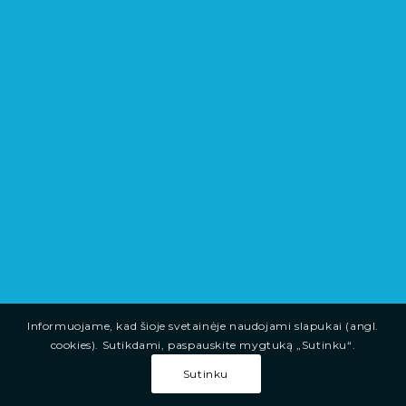
Informuojame, kad šioje svetainėje naudojami slapukai (angl.
cookies). Sutikdami, paspauskite mygtuką „Sutinku“.
Sutinku