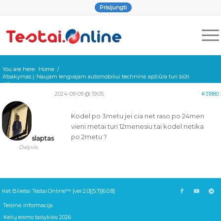
Prisijungti
You are here:
Home
/
Atsakymas į: Naujam lengvajam automobiliui techninė apžiūra turi būti
atli...
2024-09-09 @ 19:05
#31880
Kodel po 3metu jei cia net raso po 24men
vieni metai turi 12menesiu tai kodel netika
po 2metu ?
slaptas
Dalyvis
Ket Bilietai Testai.Online™ [ver.2.0][5.7][6.0.8]
Teisinė informacija
Kelių eismo taisyklės 2026