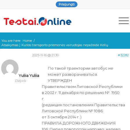
Prisijungti
You are here:
Home
/
Atsakymas į: Kurios transporto priemonės vairuotojas nepažeidė Kelių
eism...
2025-11-16 @ 21:30
#32282
По такой траектории автобус не
может разворачиваться.
Yuliia Yuliia
УТВЕРЖДЕН
Dalyvis
Правительством Литовской Республики
в 2002 г. 11 декабря по решению №. 1950
г.
(редакция постановления Правительства
Литовской Республики № 1086
от 3 октября 2014 г. )
ПРАВИЛА ДОРОЖНОГО ДВИЖЕНИЯ
106. Перед поворотом направо, налево