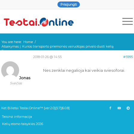
Prisijungti
You are here:
Home
/
Atsakymas į: Kurios transporto priemonės vairuotojas privalo duoti kelią
ši...
2018-01-26 @ 14:55
#5995
Nes zenklai negalioja kai veikia sviesoforai.
Jonas
Svečias
Ket Bilietai Testai.Online™ [ver.2.0][5.7][6.0.8]
Teisinė informacija
Kelių eismo taisyklės 2026