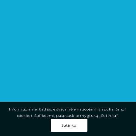
Informuojame, kad šioje svetainėje naudojami slapukai (angl.
cookies). Sutikdami, paspauskite mygtuką „Sutinku“.
Sutinku