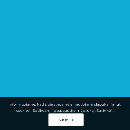
Informuojame, kad šioje svetainėje naudojami slapukai (angl.
cookies). Sutikdami, paspauskite mygtuką „Sutinku“.
Sutinku