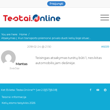
Prisijungti
You are here:
Home
/
Atsakymas į: Kuri transporto priemonė privalo duoti kelią šioje situac...
2018-02-24 @ 21:50
#6009
Teisingas atsakymas turėtų būti 1, nes kitas
automobilis jam dešinėje.
Mantas
Svečias
Ket Bilietai Testai.Online™ [ver.2.0][5.7][6.0.8]
Teisinė informacija
Kelių eismo taisyklės 2026