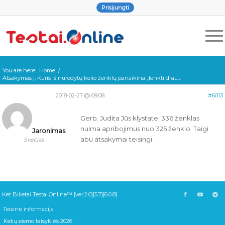
Prisijungti
You are here:
Home
/
Atsakymas į: Kuris iš nurodytų kelio ženklų panaikina „lenkti drau...
2018-02-27 @ 09:08
#6013
Gerb. Judita Jūs klystate. 336 ženklas
nuima apribojimus nuo 325 ženklo. Taigi
Jaronimas
abu atsakymai teisingi.
Svečias
Ket Bilietai Testai.Online™ [ver.2.0][5.7][6.0.8]
Teisinė informacija
Kelių eismo taisyklės 2026