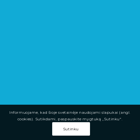
Informuojame, kad šioje svetainėje naudojami slapukai (angl.
cookies). Sutikdami, paspauskite mygtuką „Sutinku“.
Sutinku