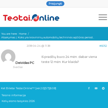
Prisijungti
You are here:
Home
/
Atsakymas į: Koks yra krovininių automobilių techninės apžiūros period...
2018-04-24 @ 11:38
#6052
Iš pradžių buvo 24 mėn. dabar viena
teste 12 mėn. Kur klaida?
Deividas PC
Svečias
Ket Bilietai Testai.Online™ [ver.2.0][5.7][6.0.8]
Teisinė informacija
Kelių eismo taisyklės 2026