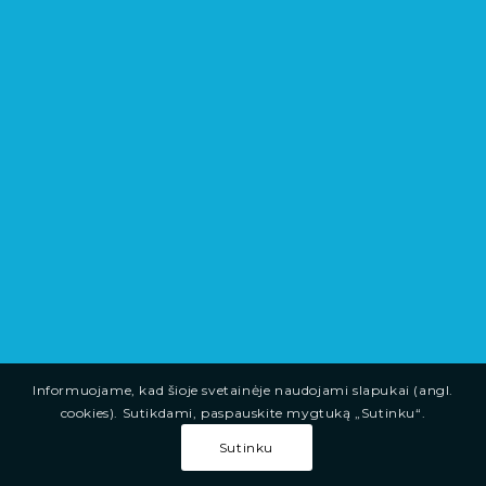
Informuojame, kad šioje svetainėje naudojami slapukai (angl.
cookies). Sutikdami, paspauskite mygtuką „Sutinku“.
Sutinku