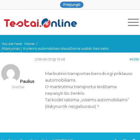
Prisijungti
You are here:
Home
/
Atsakymas į: Kuriems automobiliais draudžiama sustoti šiais kelio
ženklais paž...
2018-06-09 @ 19:48
#6108
Maršrutinis transportas berods irgi priklauso
automobiliams.
Paulius
O maršrutiniui transportui leidžiama
Svečias
nepaisyti šio ženklo.
Tai kodėl rašoma „visiems automobiliams”
(išskyrus tik neįgaliuosius) ?