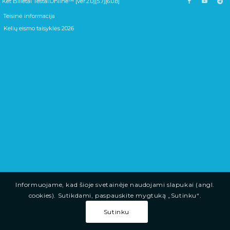
Ket Bilietai Testai.Online™ [ver.2.0][5.7][6.0.8]
Teisinė informacija
Kelių eismo taisyklės 2026
Informuojame, kad šioje svetainėje naudojami slapukai (angl.
cookies). Sutikdami, paspauskite mygtuką „Sutinku“.
Sutinku