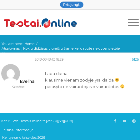
Prisijungti
You are here:
Home
/
Atsakymas į: Kokiu didžiausiu greičiu šiame kelio ruože ne gyvenvietėje
gali ...
2018-07-18 @ 18:29
#6126
Laba diena,
klausime vienam zodyje yra klaida
Evelina
parasyta ne vairuotojas o vairuototas
Svečias
Ket Bilietai Testai.Online™ [ver.2.0][5.7][6.0.8]
Teisinė informacija
Kelių eismo taisyklės 2026