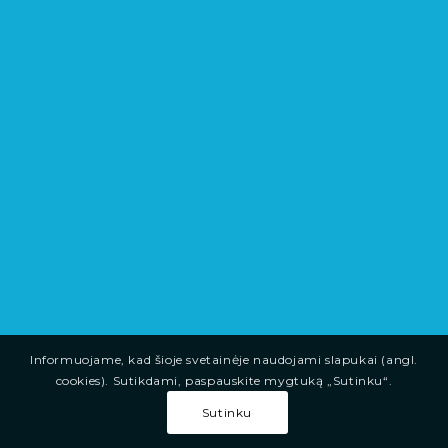
Informuojame, kad šioje svetainėje naudojami slapukai (angl.
cookies). Sutikdami, paspauskite mygtuką „Sutinku“.
Sutinku