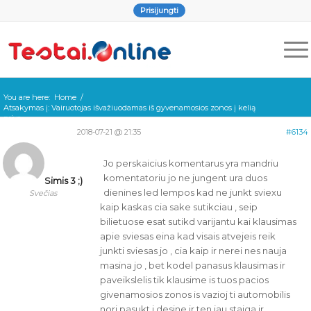
Prisijungti
You are here:
Home
/
Atsakymas į: Vairuotojas išvažiuodamas iš gyvenamosios zonos į kelią
priva...
2018-07-21 @ 21:35
#6134
Jo perskaicius komentarus yra mandriu
komentatoriu jo ne jungent ura duos
Simis 3 ;)
dienines led lempos kad ne junkt sviexu
Svečias
kaip kaskas cia sake sutikciau , seip
bilietuose esat sutikd varijantu kai klausimas
apie sviesas eina kad visais atvejeis reik
junkti sviesas jo , cia kaip ir nerei nes nauja
masina jo , bet kodel panasus klausimas ir
paveikslelis tik klausime is tuos pacios
givenamosios zonos is vazioj ti automobilis
nori pasukt i desine ir ten jau staiga ir