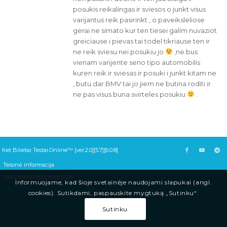
posukis reikalingas ir sviesos o junkt visus
varijantus reik pasirinkt , o paveiksleliose
gerai ne simato kur ten tiesei galim nuvaziot
greiciause i pievas tai todel tikriause ten ir
ne reik sviesu nei posukiu jo
,ne bus
vienam varijente seno tipo automobilis
kuren reik ir sviesas ir posuki i junkt kitam ne
, butu dar BMV tai jo jiem ne butina roditi ir
ne pas visus buna svirteles posukiu
.
Ket Bilietai Testai.Online™ [ver.2.0][5.7][6.0.8]
Teisinė informacija
Kelių eismo taisyklės 2026
Informuojame, kad šioje svetainėje naudojami slapukai (angl.
cookies). Sutikdami, paspauskite mygtuką „Sutinku“.
Sutinku