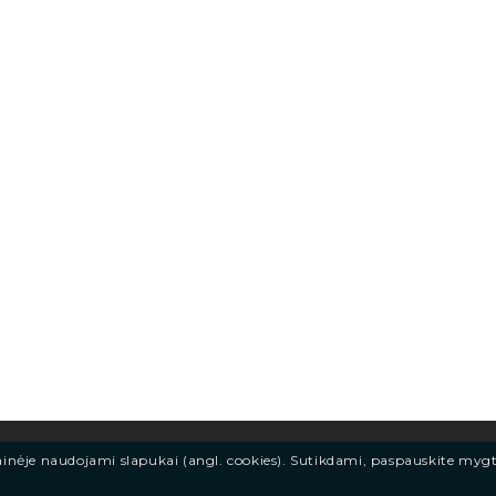
ainėje naudojami slapukai (angl. cookies). Sutikdami, paspauskite myg