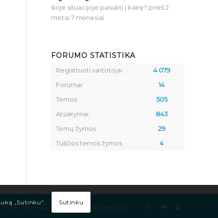
šioje situacijoje pasukti į kairę?
prieš 2
metai 7 mėnesiai
FORUMO STATISTIKA
Registruoti vartotojai
4 079
Forumai
14
Temos
505
Atsakymai
843
Temų žymos
29
Tuščios temos žymos
4
Sutinku
tuką „Sutinku“.
Teisinė informacija
Kelių eismo taisyklės 2026