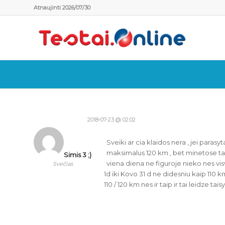
Atnaujinti 2026/07/30
2018-07-23 @ 02:02
Sveiki ar cia klaidos nera , jei parasyt
maksimalus 120 km , bet minetose tais
Simis 3 ;)
viena diena ne figuroje nieko nes v
Svečias
1d iki Kovo 31 d ne didesniu kaip 110 km 
110 / 120 km nes ir taip ir tai leidze ta