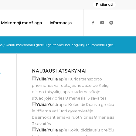
Prisijungti
Mokomoji medžiaga
Informacija
 į: Kokiu maksimaliu greičiu galite važiuoti lengvuoju automobiliu gre...
NAUJAUSI ATSAKYMAI
5
Yuliia Yuliia
apie
Kurios transporto
priemonės vairuotojas nepažeidė Kelių
eismo taisyklių, apsisukdamas šioje
situacijoje?
prieš 8 mėnesiai 3 savaitės
Yuliia Yuliia
apie
Kokiu didžiausiu greičiu
leidžiama važiuoti gyvenvietėje
besimokantiems vairuoti?
prieš 8 mėnesiai
3 savaitės
Yuliia Yuliia
apie
Kokiu didžiausiu greičiu