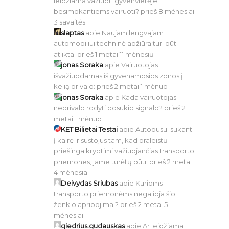
leidžiama važiuoti gyvenvietėje
besimokantiems vairuoti?
prieš 8 mėnesiai
3 savaitės
slaptas
apie
Naujam lengvajam
automobiliui techninė apžiūra turi būti
atlikta:
prieš 1 metai 11 mėnesių
jonas Soraka
apie
Vairuotojas
išvažiuodamas iš gyvenamosios zonos į
kelią privalo:
prieš 2 metai 1 mėnuo
jonas Soraka
apie
Kada vairuotojas
neprivalo rodyti posūkio signalo?
prieš 2
metai 1 mėnuo
KET Bilietai Testai
apie
Autobusui sukant
į kairę ir sustojus tam, kad praleistų
priešinga kryptimi važiuojančias transporto
priemones, jame turėtų būti:
prieš 2 metai
4 mėnesiai
Deivydas Sriubas
apie
Kurioms
transporto priemonėms negalioja šio
ženklo apribojimai?
prieš 2 metai 5
mėnesiai
giedrius.gudauskas
apie
Ar leidžiama