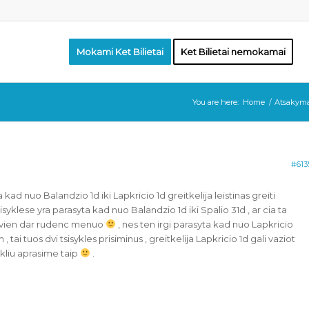
Mokami Ket Bilietai
Ket Bilietai nemokamai
You are here:
Home
/
Atsakymas
#613
a kad nuo Balandzio 1d iki Lapkricio 1d greitkelija leistinas greiti
yklese yra parasyta kad nuo Balandzio 1d iki Spalio 31d , ar cia ta
isvien dar rudenc menuo
, nes ten irgi parasyta kad nuo Lapkricio
, tai tuos dvi tsisykles prisiminus , greitkelija Lapkricio 1d gali vaziot
isykliu aprasime taip
.