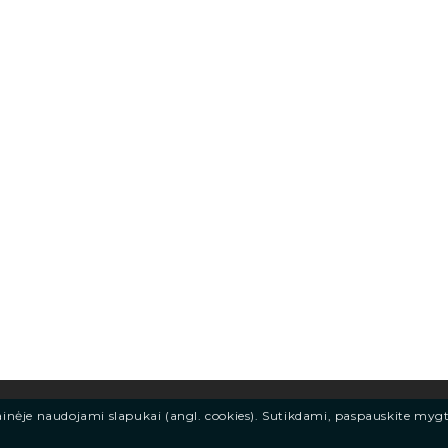
ainėje naudojami slapukai (angl. cookies). Sutikdami, paspauskite myg