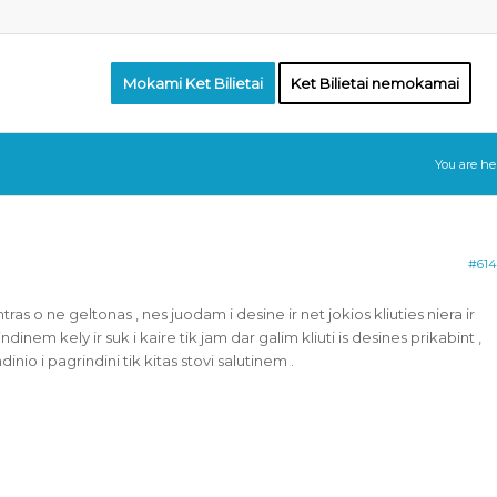
Mokami Ket Bilietai
Ket Bilietai nemokamai
You are he
#614
as o ne geltonas , nes juodam i desine ir net jokios kliuties niera ir
dinem kely ir suk i kaire tik jam dar galim kliuti is desines prikabint ,
ndinio i pagrindini tik kitas stovi salutinem .