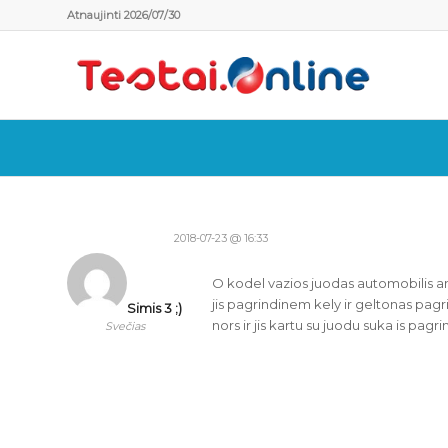
Atnaujinti 2026/07/30
2018-07-23 @ 16:33
O kodel vazios juodas automobilis antr
jis pagrindinem kely ir geltonas pagrin
Simis 3 ;)
nors ir jis kartu su juodu suka is pagri
Svečias