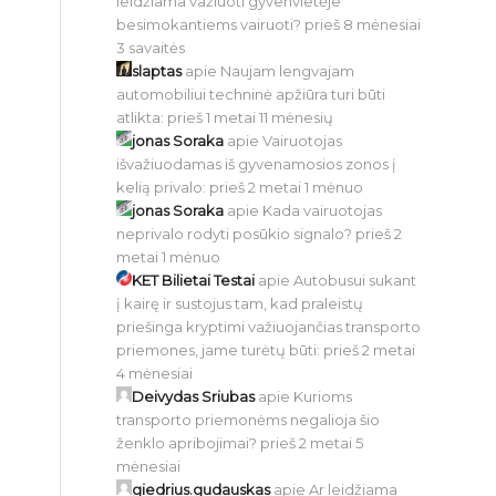
leidžiama važiuoti gyvenvietėje
besimokantiems vairuoti?
prieš 8 mėnesiai
3 savaitės
slaptas
apie
Naujam lengvajam
automobiliui techninė apžiūra turi būti
atlikta:
prieš 1 metai 11 mėnesių
jonas Soraka
apie
Vairuotojas
išvažiuodamas iš gyvenamosios zonos į
kelią privalo:
prieš 2 metai 1 mėnuo
jonas Soraka
apie
Kada vairuotojas
neprivalo rodyti posūkio signalo?
prieš 2
metai 1 mėnuo
KET Bilietai Testai
apie
Autobusui sukant
į kairę ir sustojus tam, kad praleistų
priešinga kryptimi važiuojančias transporto
priemones, jame turėtų būti:
prieš 2 metai
4 mėnesiai
Deivydas Sriubas
apie
Kurioms
transporto priemonėms negalioja šio
ženklo apribojimai?
prieš 2 metai 5
mėnesiai
giedrius.gudauskas
apie
Ar leidžiama