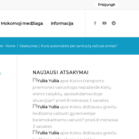
Prisijungti
Mokomoji medžiaga
Informacija
re:
Home
/
Atsakymas į: Kuris automobilis per sankryžą važiuos antras?
NAUJAUSI ATSAKYMAI
1
Yuliia Yuliia
apie
Kurios transporto
priemonės vairuotojas nepažeidė Kelių
eismo taisyklių, apsisukdamas šioje
situacijoje?
prieš 8 mėnesiai 3 savaitės
Yuliia Yuliia
apie
Kokiu didžiausiu greičiu
leidžiama važiuoti gyvenvietėje
besimokantiems vairuoti?
prieš 8 mėnesiai
3 savaitės
Yuliia Yuliia
apie
Kokiu didžiausiu greičiu