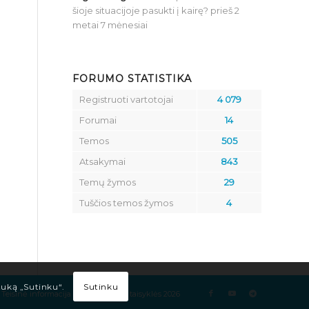
šioje situacijoje pasukti į kairę?
prieš 2
metai 7 mėnesiai
FORUMO STATISTIKA
Registruoti vartotojai
4 079
Forumai
14
Temos
505
Atsakymai
843
Temų žymos
29
Tuščios temos žymos
4
Sutinku
tuką „Sutinku“.
Teisinė informacija
Kelių eismo taisyklės 2026