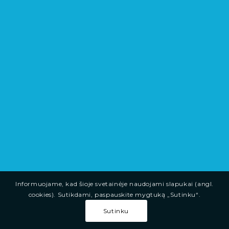
Informuojame, kad šioje svetainėje naudojami slapukai (angl.
cookies). Sutikdami, paspauskite mygtuką „Sutinku“.
Sutinku