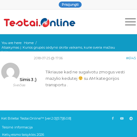
Prisijungti
You are here:
Home
/
Atsakymas į: Kurios grupės sėdynė skirta vaikams, kurie sveria mažiau
kaip...
2018-07-25 @ 17:06
#6145
Tikriause kad ne sugalvotu zmogus vesti
mazylio kedutej
su AM kategorijos
Simis 3 ;)
transportu .
Svečias
Ket Bilietai Testai.Online™ [ver.2.0][5.7][6.0.8]
Teisinė informacija
Kelių eismo taisyklės 2026