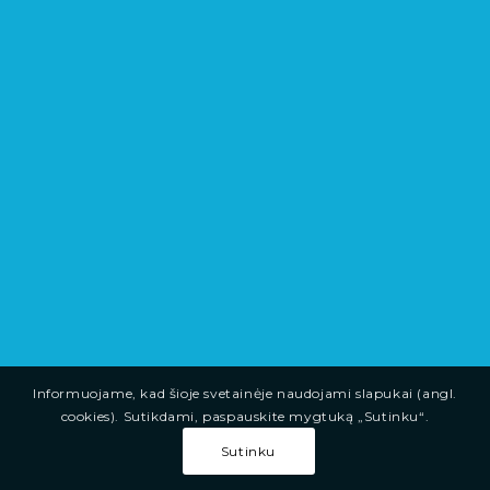
Informuojame, kad šioje svetainėje naudojami slapukai (angl.
cookies). Sutikdami, paspauskite mygtuką „Sutinku“.
Sutinku