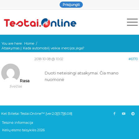
Prisijungti
You are here:
Home
/
Atsakymas į: Kada automobilį veikia inercijos jėga?
2018-10-08 @ 10:02
#6170
Duoti neteisingi atsakymai. Čia mano
nuomonė
Rasa
Svečias
Ket Bilietai Testai.Online™ [ver.2.0][5.7][6.0.8]
Teisinė informacija
Kelių eismo taisyklės 2026