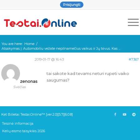
Prisijungti
You are here:
Home
/
Atsakymas į: Automobiliu vežate nepilnamečius vaikus ir Jų tėvus. Kas ...
2019-01-17 @ 16:43
#7367
tai sakote kad tevams neturi rupeti vaiko
saugumas?
zenonas
Svečias
Ket Bilietai Testai.Online™ [ver.2.0][5.7][6.0.8]
Teisinė informacija
Kelių eismo taisyklės 2026