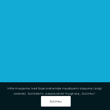
Informuojame, kad šioje svetainėje naudojami slapukai (angl.
cookies). Sutikdami, paspauskite mygtuką „Sutinku“.
Sutinku