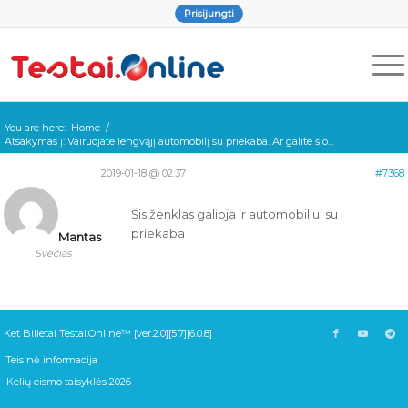
Prisijungti
You are here:
Home
/
Atsakymas į: Vairuojate lengvąjį automobilį su priekaba. Ar galite šio...
2019-01-18 @ 02:37
#7368
Šis ženklas galioja ir automobiliui su
priekaba
Mantas
Svečias
Ket Bilietai Testai.Online™ [ver.2.0][5.7][6.0.8]
Teisinė informacija
Kelių eismo taisyklės 2026