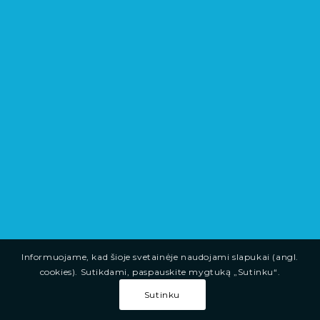
Informuojame, kad šioje svetainėje naudojami slapukai (angl.
cookies). Sutikdami, paspauskite mygtuką „Sutinku“.
Sutinku