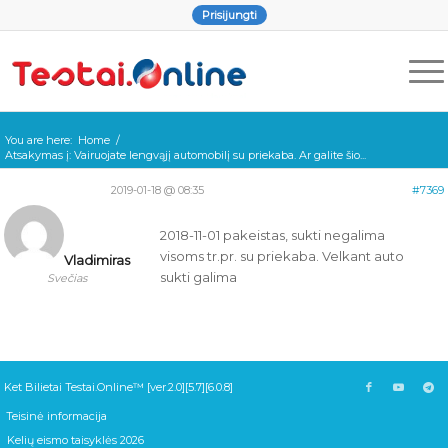
Prisijungti
You are here:
Home
/
Atsakymas į: Vairuojate lengvąjį automobilį su priekaba. Ar galite šio...
2019-01-18 @ 08:35
#7369
2018-11-01 pakeistas, sukti negalima
visoms tr.pr. su priekaba. Velkant auto
Vladimiras
sukti galima
Svečias
Ket Bilietai Testai.Online™ [ver.2.0][5.7][6.0.8]
Teisinė informacija
Kelių eismo taisyklės 2026