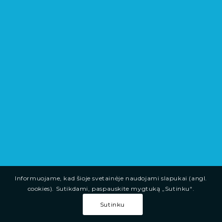
Informuojame, kad šioje svetainėje naudojami slapukai (angl.
cookies). Sutikdami, paspauskite mygtuką „Sutinku“.
Sutinku