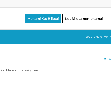
Mokami Ket Bilietai
Ket Bilietai nemokamai
You are here:
Hom
#766
s šio klausimo atsakymas.