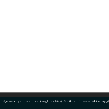
ainėje naudojami slapukai (angl. cookies). Sutikdami, paspauskite myg