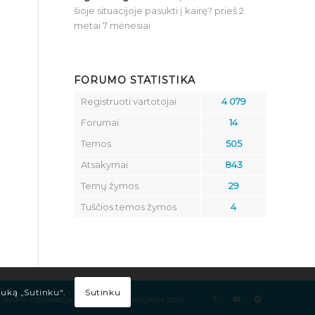
šioje situacijoje pasukti į kairę?
prieš 2
metai 7 mėnesiai
FORUMO STATISTIKA
Registruoti vartotojai
4 079
Forumai
14
Temos
505
Atsakymai
843
Temų žymos
29
Tuščios temos žymos
4
Sutinku
tuką „Sutinku“.
Teisinė informacija
Kelių eismo taisyklės 2026