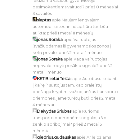
leidžiama važiuoti gyvenvietėje
besimokantiems vairuoti?
prieš 8 mėnesiai
3 savaitės
slaptas
apie
Naujam lengvajam
automobiliui techninė apžiūra turi būti
atlikta:
prieš 1 metai 11 mėnesių
jonas Soraka
apie
Vairuotojas
išvažiuodamas iš gyvenamosios zonos į
kelią privalo:
prieš 2 metai 1 mėnuo
jonas Soraka
apie
Kada vairuotojas
neprivalo rodyti posūkio signalo?
prieš 2
metai 1 mėnuo
KET Bilietai Testai
apie
Autobusui sukant
į kairę ir sustojus tam, kad praleistų
priešinga kryptimi važiuojančias transporto
priemones, jame turėtų būti:
prieš 2 metai
4 mėnesiai
Deivydas Sriubas
apie
Kurioms
transporto priemonėms negalioja šio
ženklo apribojimai?
prieš 2 metai 5
mėnesiai
giedrius.gudauskas
apie
Ar leidžiama