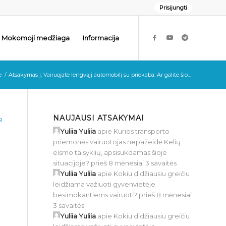
Prisijungti
Mokomoji medžiaga
Informacija
e
/
Atsakymas į: Vairuojate lengvąjį automobilį su priekaba. Ar galite šio...
NAUJAUSI ATSAKYMAI
9
Yuliia Yuliia
apie
Kurios transporto
priemonės vairuotojas nepažeidė Kelių
eismo taisyklių, apsisukdamas šioje
situacijoje?
prieš 8 mėnesiai 3 savaitės
Yuliia Yuliia
apie
Kokiu didžiausiu greičiu
leidžiama važiuoti gyvenvietėje
besimokantiems vairuoti?
prieš 8 mėnesiai
3 savaitės
Yuliia Yuliia
apie
Kokiu didžiausiu greičiu